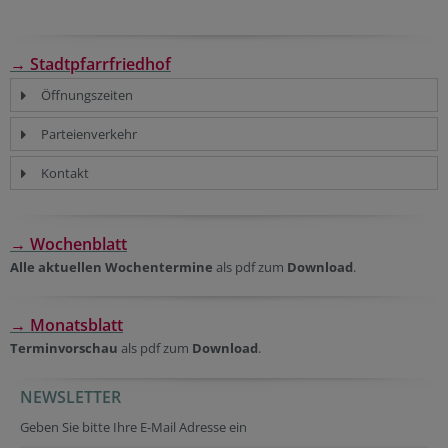
→ Stadtpfarrfriedhof
Öffnungszeiten
Parteienverkehr
Kontakt
→ Wochenblatt
Alle aktuellen Wochentermine
als pdf zum
Download
.
→ Monatsblatt
Terminvorschau
als pdf zum
Download
.
NEWSLETTER
URL
Session ID
Secondary phone
Geben Sie bitte Ihre E-Mail Adresse ein