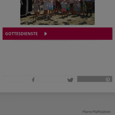
Pfarrfest
GOTTESDIENSTE
teilen
tweet
pin it
Pfarre Pfaffstätten