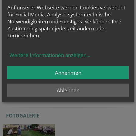
Gilbert, Hl....
Auf unserer Webseite werden Cookies verwendet
für Social Media, Analyse, systemtechnische
Notwendigkeiten und Sonstiges. Sie können Ihre
Zustimmung später jederzeit ändern oder
zurückziehen.
Weitere Informationen anzeigen
...
NACHRICHTEN
KATHOLISCH.AT
Annehmen
Politikwissenschaftler: Trump wird...
Caritas OÖ lässt bunte Wandersteine...
Ablehnen
Telefonseelsorge: Frauen rufen...
FOTOGALERIE