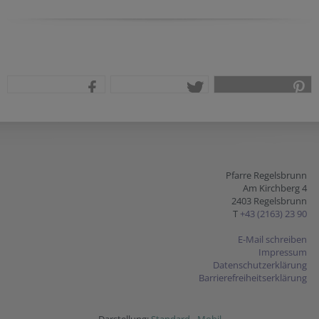
teilen
tweet
pin it
Pfarre Regelsbrunn
Am Kirchberg 4
2403 Regelsbrunn
T
+43 (2163) 23 90
E-Mail schreiben
Impressum
Datenschutzerklärung
Barrierefreiheitserklärung