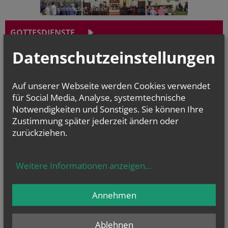
der Gemeinschaft: Stunde d...
GOTTESDIENSTE
Datenschutzeinstellungen
Evangelium
von heute
Mt 17, 1–9 Fest der Verklärung des Herrn
Auf unserer Webseite werden Cookies verwendet
Er wurde vor ihnen verwandelt; sein Gesicht leuchtete wie die Sonne
für Social Media, Analyse, systemtechnische
Notwendigkeiten und Sonstiges. Sie können Ihre
Zustimmung später jederzeit ändern oder
zurückziehen.
NAMENSTAGE
Hl. Felicissimus und hl. Agapitus, Hl. Gezelinus (Gozelin), Hl.
Gilbert, Hl....
Weitere Informationen anzeigen
...
Annehmen
Ablehnen