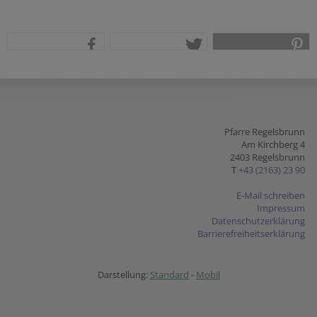
teilen
tweet
pin it
Pfarre Regelsbrunn
Am Kirchberg 4
2403 Regelsbrunn
T
+43 (2163) 23 90
E-Mail schreiben
Impressum
Datenschutzerklärung
Barrierefreiheitserklärung
Darstellung:
Standard
-
Mobil