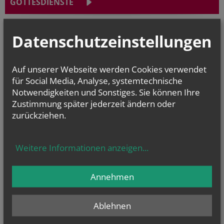
GOTTESDIENSTE
Evangelium
Datenschutzeinstellungen
von heute
Mt 17, 14b–20
Wenn ihr Glauben habt, wird euch nichts unmöglich sein
Auf unserer Webseite werden Cookies verwendet
für Social Media, Analyse, systemtechnische
Notwendigkeiten und Sonstiges. Sie können Ihre
NAMENSTAGE
Zustimmung später jederzeit ändern oder
Hl. Dominikus, Hl. Cyriakus, , Vierzehn heilige Nothelfer, Hl.
zurückziehen.
Hildiger, Hl....
Weitere Informationen anzeigen
...
Annehmen
Ablehnen
NACHRICHTEN
KATHOLISCH.AT