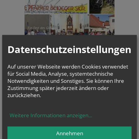
Ein Fest des Glaubens und
der Gemeinschaft: Stunde d...
Datenschutzeinstellungen
GOTTESDIENSTE
Evangelium
Auf unserer Webseite werden Cookies verwendet
von heute
für Social Media, Analyse, systemtechnische
Mt 17, 14b–20
Notwendigkeiten und Sonstiges. Sie können Ihre
Wenn ihr Glauben habt, wird euch nichts unmöglich sein
Zustimmung später jederzeit ändern oder
zurückziehen.
NAMENSTAGE
Weitere Informationen anzeigen
...
Hl. Dominikus, Hl. Cyriakus, , Vierzehn heilige Nothelfer, Hl.
Hildiger, Hl....
Annehmen