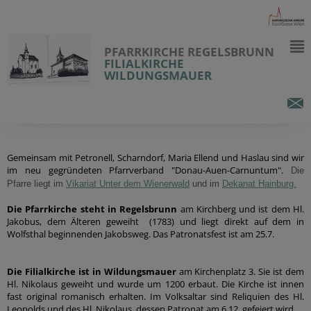
PFARRKIRCHE REGELSBRUNN
FILIALKIRCHE
WILDUNGSMAUER
Gemeinsam mit Petronell, Scharndorf, Maria Ellend und Haslau sind wir
im neu gegründeten Pfarrverband "Donau-Auen-Carnuntum".
Die
Pfarre liegt im
Vikariat Unter dem Wienerwald
und im
Dekanat Hainburg.
Die Pfarrkirche steht in Regelsbrunn
am Kirchberg und ist dem Hl.
Jakobus, dem Älteren geweiht (1783) und liegt direkt auf dem in
Wolfsthal beginnenden Jakobsweg. Das Patronatsfest ist am 25.7.
Die Filialkirche ist in Wildungsmauer
am Kirchenplatz 3. Sie ist dem
Hl. Nikolaus geweiht und wurde um 1200 erbaut. Die Kirche ist innen
fast original romanisch erhalten. Im Volksaltar sind Reliquien des Hl.
Leopolds und des Hl. Nikolaus, dessen Patronat am 6.12. gefeiert wird.