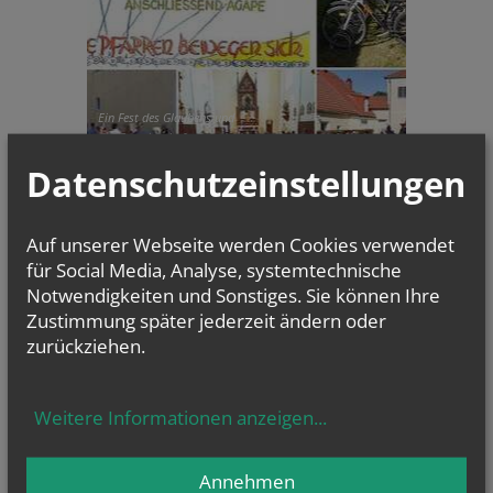
Ein Fest des Glaubens und
der Gemeinschaft: Stunde d...
Datenschutzeinstellungen
GOTTESDIENSTE
Evangelium
Auf unserer Webseite werden Cookies verwendet
für Social Media, Analyse, systemtechnische
von heute
Joh 12, 24-26
Notwendigkeiten und Sonstiges. Sie können Ihre
Wenn das Weizenkorn stirbt, bringt es reiche Frucht
Zustimmung später jederzeit ändern oder
zurückziehen.
NAMENSTAGE
Weitere Informationen anzeigen
...
Hl. Laurentius, Hl. Asteria, Hl. Erik, Hl. Plektrudis
Annehmen