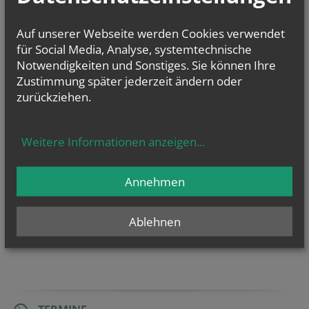
Hildiger, Hl....
Auf unserer Webseite werden Cookies verwendet
für Social Media, Analyse, systemtechnische
Notwendigkeiten und Sonstiges. Sie können Ihre
Evangelium
Zustimmung später jederzeit ändern oder
von heute
zurückziehen.
Mt 17, 14b–20
Wenn ihr Glauben habt, wird euch nichts unmöglich sein
Weitere Informationen anzeigen
...
Annehmen
Ablehnen