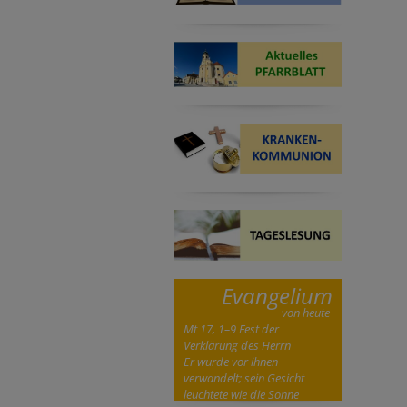
Evangelium
von heute
Mt 17, 1–9 Fest der
Verklärung des Herrn
Er wurde vor ihnen
verwandelt; sein Gesicht
leuchtete wie die Sonne