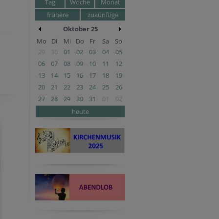
Tag
Woche
Monat
frühere
zukünftige
Oktober 25
Mo
Di
Mi
Do
Fr
Sa
So
29
30
01
02
03
04
05
06
07
08
09
10
11
12
13
14
15
16
17
18
19
20
21
22
23
24
25
26
27
28
29
30
31
01
02
heute