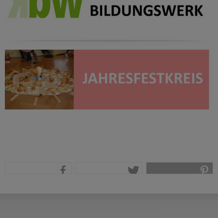
teilen
tweet
pin it