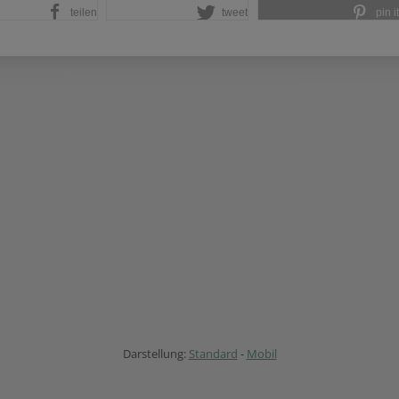
teilen
tweet
pin it
Darstellung:
Standard
-
Mobil