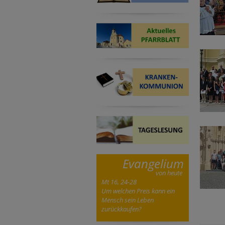
Evangelium
von heute
Mt 16, 24-28
Um welchen Preis kann ein
Mensch sein Leben
zurückkaufen?