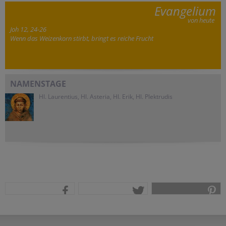
Evangelium
von heute
Joh 12, 24-26
Wenn das Weizenkorn stirbt, bringt es reiche Frucht
NAMENSTAGE
Hl. Laurentius, Hl. Asteria, Hl. Erik, Hl. Plektrudis
teilen
tweet
pin it