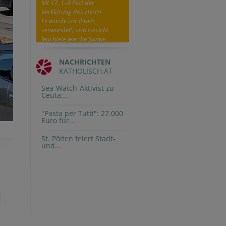
Mt 17, 1–9 Fest der
Verklärung des Herrn
Er wurde vor ihnen
verwandelt; sein Gesicht
leuchtete wie die Sonne
NACHRICHTEN
KATHOLISCH.AT
Sea-Watch-Aktivist zu
Ceuta:...
"Pasta per Tutti": 27.000
Euro für...
St. Pölten feiert Stadt-
und...