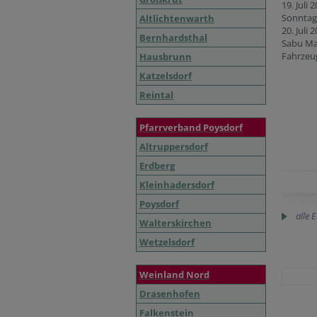
19. Juli
Sonnta
Altlichtenwarth
20. Juli 
Bernhardsthal
Sabu Ma
Fahrzeu
Hausbrunn
Katzelsdorf
Reintal
Pfarrverband Poysdorf
Altruppersdorf
Erdberg
Kleinhadersdorf
Poysdorf
alle 
Walterskirchen
Wetzelsdorf
Weinland Nord
Drasenhofen
Falkenstein