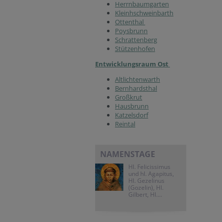
Herrnbaumgarten
Kleinhschweinbarth
Ottenthal
Poysbrunn
Schrattenberg
Stützenhofen
Entwicklungsraum Ost
Altlichtenwarth
Bernhardsthal
Großkrut
Hausbrunn
Katzelsdorf
Reintal
NAMENSTAGE
Hl. Felicissimus
und hl. Agapitus,
Hl. Gezelinus
(Gozelin), Hl.
Gilbert, Hl....