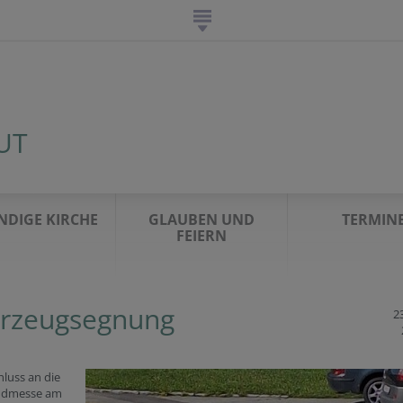
T
NDIGE KIRCHE
GLAUBEN UND
TERMIN
FEIERN
rzeugsegnung
23
luss an die
ndmesse am