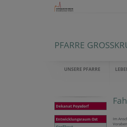
PFARRE GROSSKRU
UNSERE PFARRE
LEBE
Fah
Dekanat Poysdorf
Im Ansch
Entwicklungsraum Ost
Vorabe
Großkrut