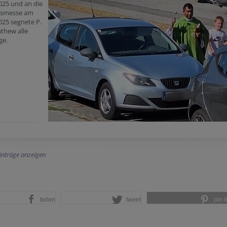
 2025 und an die
gsmesse am
2025 segnete P.
thew alle
ge.
Einträge anzeigen
teilen
tweet
pin it