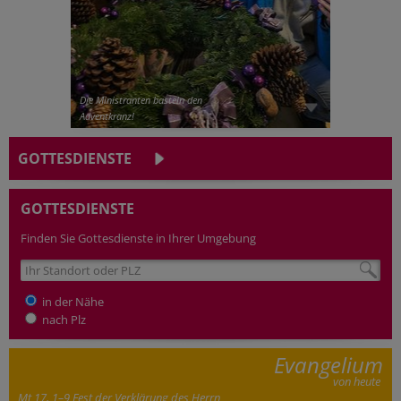
Die Ministranten basteln den
Adventkranz!
GOTTESDIENSTE
GOTTESDIENSTE
Finden Sie Gottesdienste in Ihrer Umgebung
in der Nähe
nach Plz
Evangelium
von heute
Mt 17, 1–9 Fest der Verklärung des Herrn