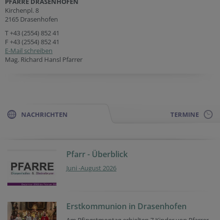
PFARRE DRASENHOFEN
Kirchenpl. 8
2165 Drasenhofen
T
+43 (2554) 852 41
F +43 (2554) 852 41
E-Mail schreiben
Mag. Richard Hansl Pfarrer
NACHRICHTEN
TERMINE
Pfarr - Überblick
Juni -August 2026
Erstkommunion in Drasenhofen
Am Pfingstmontag erhielten 7 Kinder von Pfarrer