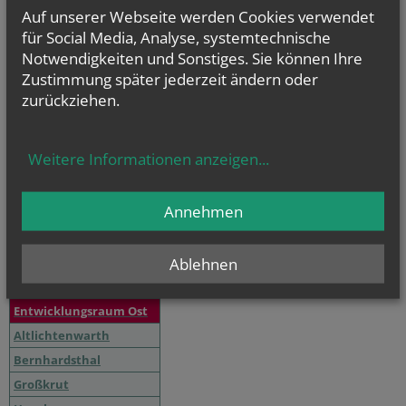
Ottenthal
Auf unserer Webseite werden Cookies verwendet
Poysbrunn
für Social Media, Analyse, systemtechnische
Schrattenberg
Notwendigkeiten und Sonstiges. Sie können Ihre
Zustimmung später jederzeit ändern oder
Stützenhofen
zurückziehen.
Pfarrverband Poysdorf
Altruppersdorf
Weitere Informationen anzeigen
...
Erdberg
Kleinhadersdorf
Annehmen
Poysdorf
Walterskirchen
Ablehnen
Wetzelsdorf
Entwicklungsraum Ost
Altlichtenwarth
Bernhardsthal
Großkrut