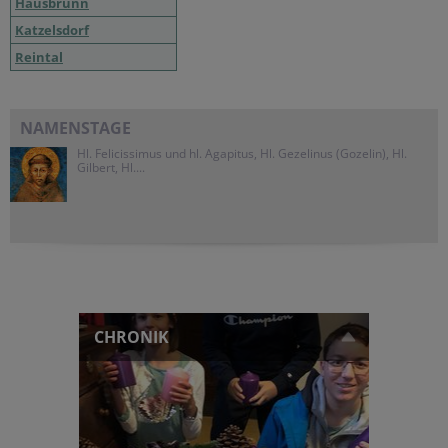
Hausbrunn
Katzelsdorf
Reintal
NAMENSTAGE
Hl. Felicissimus und hl. Agapitus, Hl. Gezelinus (Gozelin), Hl.
Gilbert, Hl....
CHRONIK