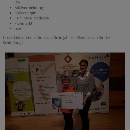
ITA
Müllvermeidung
Solarenergie
Fair Trade Produkte
Flohmarkt
uvm.
Unser Jahresthema für dieses Schuljahr ist "Gemeinsam für die
Schöpfung".