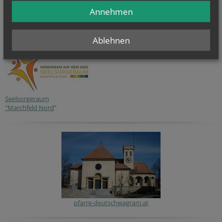
Annehmen
Ablehnen
Seelsorgeraum
"Marchfeld Nord
"
pfarre-deutschwagram.at