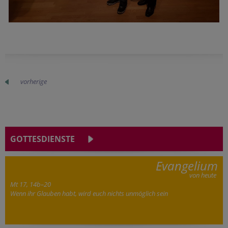
vorherige
GOTTESDIENSTE
Evangelium
von heute
Mt 17, 14b–20
Wenn ihr Glauben habt, wird euch nichts unmöglich sein