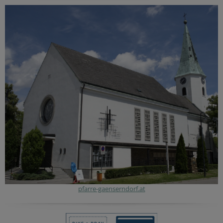
pfarre-gaenserndorf.at