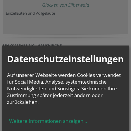
Glocken von Silberwald
Einzelläuten und Vollgeläute
LINKSAMMLUNG - HAUSKIRCHE
Datenschutzeinstellungen
Gemeinsam Beten über Skype, Telefon,...
Anregungen für das Gebet zu Hause
Auf unserer Webseite werden Cookies verwendet
Gottesdienst- Übertragungen
für Social Media, Analyse, systemtechnische
tgl. 12 Uhr - Messe mit P. Karl Wallner
Notwendigkeiten und Sonstiges. Sie können Ihre
Zustimmung später jederzeit ändern oder
zurückziehen.
NAMENSTAGE
Hl. Dominikus, Hl. Cyriakus, , Vierzehn heilige Nothelfer, Hl.
Hildiger, Hl....
Weitere Informationen anzeigen
...