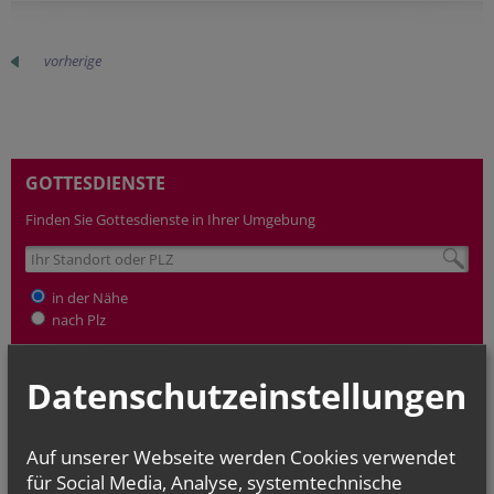
vorherige
GOTTESDIENSTE
Finden Sie Gottesdienste in Ihrer Umgebung
in der Nähe
nach Plz
Datenschutzeinstellungen
TERMINE
Mo.., 10. August 2026 09:00
Zwergerl-Treff im Pfarrhof Gaubitsch
Auf unserer Webseite werden Cookies verwendet
für Social Media, Analyse, systemtechnische
Fr.., 14. August 2026 18:00