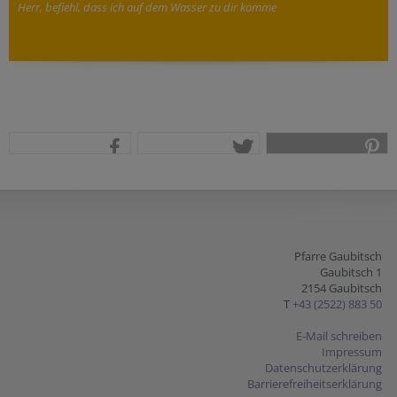
Herr, befiehl, dass ich auf dem Wasser zu dir komme
teilen
tweet
pin it
Pfarre Gaubitsch
Gaubitsch 1
2154 Gaubitsch
T
+43 (2522) 883 50
E-Mail schreiben
Impressum
Datenschutzerklärung
Barrierefreiheitserklärung