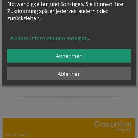
Notwendigkeiten und Sonstiges. Sie können Ihre
Binden der Kräutersträußchen
Zustimmung später jederzeit ändern oder
zurückziehen.
NAMENSTAGE
Hl. Teresia Benedicta vom Kreuz (Edith Stein), Hl. Hathumar,
Hl. Romanus von Rom
Weitere Informationen anzeigen
...
Annehmen
Ablehnen
Evangelium
von heute
Mt 14, 22–33