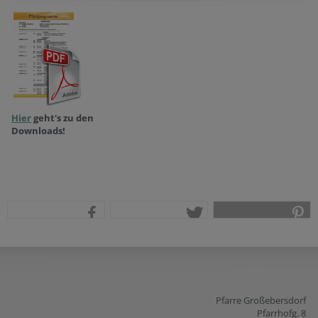
Hier
geht's zu den
Downloads!
teilen
tweet
pin it
Pfarre Großebersdorf
Pfarrhofg. 8