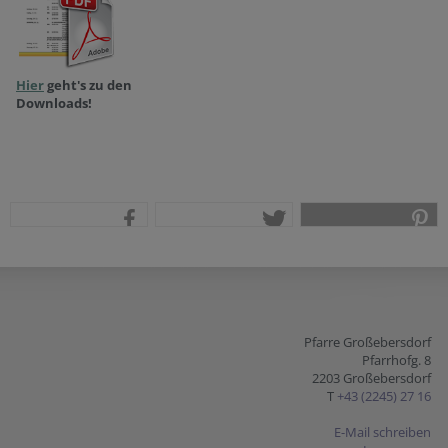
Hier
geht's zu den
Downloads!
teilen
tweet
pin it
Pfarre Großebersdorf
Pfarrhofg. 8
2203 Großebersdorf
T
+43 (2245) 27 16
E-Mail schreiben