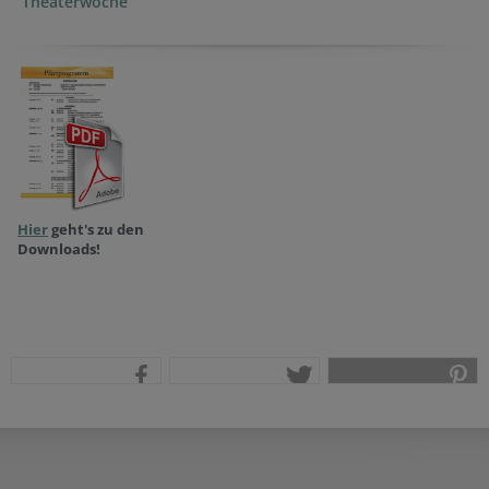
Theaterwoche
Hier
geht's zu den
Downloads!
teilen
tweet
pin it