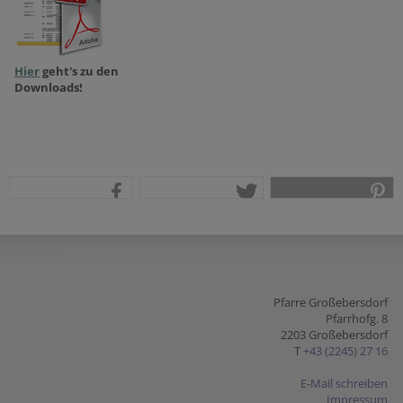
Hier
geht's zu den
Downloads!
teilen
tweet
pin it
Pfarre Großebersdorf
Pfarrhofg. 8
2203 Großebersdorf
T
+43 (2245) 27 16
E-Mail schreiben
Impressum