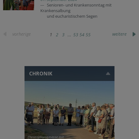
--- Senioren- und Krankensonntag mit
Krankensalbung
und eucharistischem Segen
vorherige
weitere
1
2
3
...
53
54
55
CHRONIK
Christophorusmesse mit