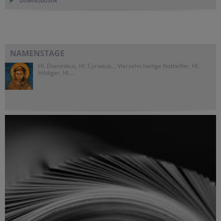
NAMENSTAGE
Hl. Dominikus, Hl. Cyriakus, , Vierzehn heilige Nothelfer, Hl.
Hildiger, Hl....