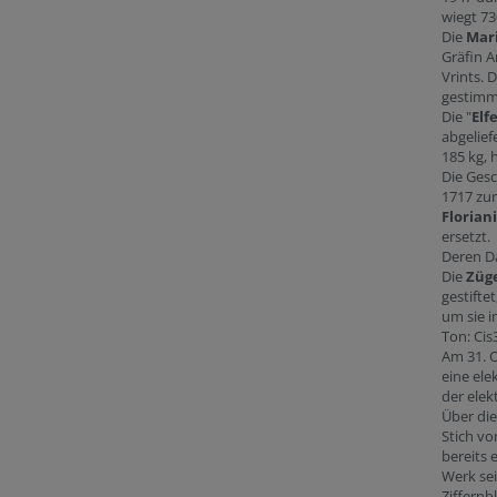
wiegt 73
Die
Mari
Gräfin A
Vrints. 
gestimmt
Die "
Elf
abgelief
185 kg, 
Die Gesc
1717 zur
Florian
ersetzt.
Deren Da
Die
Züg
gestift
um sie 
Ton: Cis3
Am 31. O
eine ele
der elek
Über di
Stich vo
bereits 
Werk sei
Ziffernb