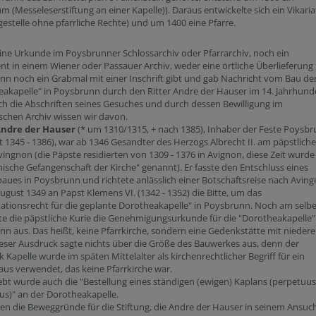
m (Messeleserstiftung an einer Kapelle)). Daraus entwickelte sich ein Vikaria
gestelle ohne pfarrliche Rechte) und um 1400 eine Pfarre.
ne Urkunde im Poysbrunner Schlossarchiv oder Pfarrarchiv, noch ein
 in einem Wiener oder Passauer Archiv, weder eine örtliche Überlieferung 
n noch ein Grabmal mit einer Inschrift gibt und gab Nachricht vom Bau de
akapelle" in Poysbrunn durch den Ritter Andre der Hauser im 14. Jahrhunde
h die Abschriften seines Gesuches und durch dessen Bewilligung im
schen Archiv wissen wir davon.
Andre der Hauser
(* um 1310/1315, + nach 1385), Inhaber der Feste Poysb
 1345 - 1386), war ab 1346 Gesandter des Herzogs Albrecht II. am päpstlich
vingnon (die Päpste residierten von 1309 - 1376 in Avignon, diese Zeit wurde
ische Gefangenschaft der Kirche" genannt). Er fasste den Entschluss eines
aues in Poysbrunn und richtete anlässlich einer Botschaftsreise nach Avin
ugust 1349 an Papst Klemens VI. (1342 - 1352) die Bitte, um das
ationsrecht für die geplante Dorotheakapelle" in Poysbrunn. Noch am selb
lte die päpstliche Kurie die Genehmigungsurkunde für die "Dorotheakapelle"
n aus. Das heißt, keine Pfarrkirche, sondern eine Gedenkstätte mit nieder
eser Ausdruck sagte nichts über die Größe des Bauwerkes aus, denn der
 Kapelle wurde im späten Mittelalter als kirchenrechtlicher Begriff für ein
us verwendet, das keine Pfarrkirche war.
bt wurde auch die "Bestellung eines ständigen (ewigen) Kaplans (perpetuus
us)" an der Dorotheakapelle.
n die Beweggründe für die Stiftung, die Andre der Hauser in seinem Ansuc