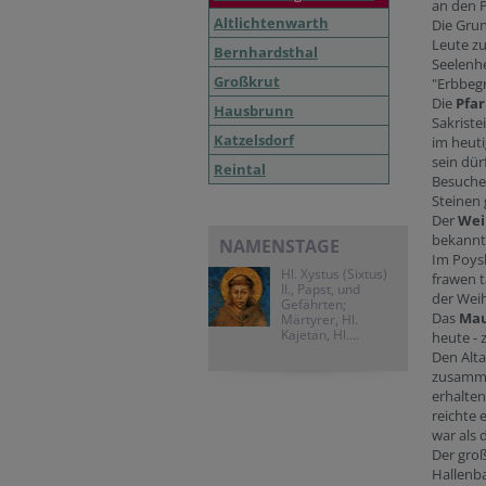
an den P
Altlichtenwarth
Die Grun
Leute zu
Bernhardsthal
Seelenhe
Großkrut
"Erbbegr
Die
Pfar
Hausbrunn
Sakriste
Katzelsdorf
im heuti
sein dür
Reintal
Besucher
Steinen 
Der
Wei
bekannt
NAMENSTAGE
Im Poysb
Hl. Xystus (Sixtus)
frawen t
II., Papst, und
der Weih
Gefährten;
Das
Ma
Märtyrer, Hl.
Kajetan, Hl....
heute - 
Den Alta
zusamme
erhalten
reichte 
war als 
Der gro
Hallenba