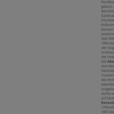
Rundbog
gebaut, 
Barockki
Kardinal
(Fürstbi
Kollonit
Bauherr 
erwähnte
dem Ritt
1664 das
den Sing
Andreas 
der Umb
Der
Abs
dem Bau
Dachzie
mussten
des Kirc
beendet 
ausgebau
dürfte s
auf Säul
Renovi
1794 erh
1807 Üb