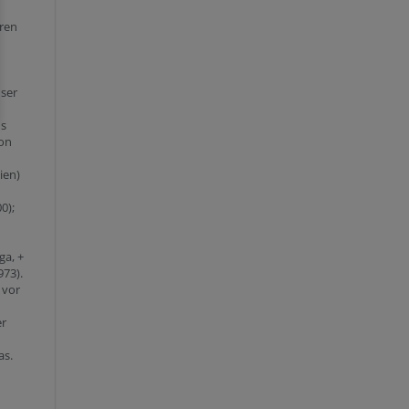
ren
mser
us
son
ien)
0);
ga, +
973).
 vor
er
as.