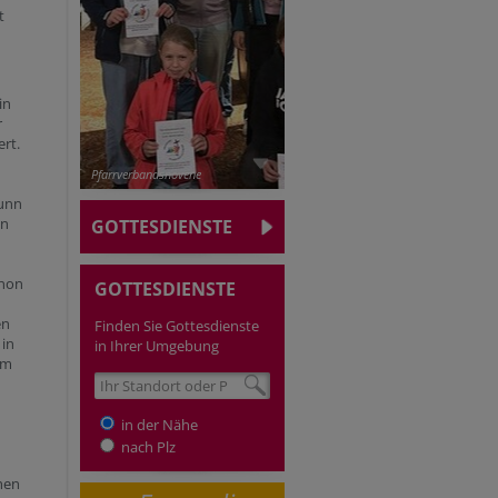
t
in
r
rt.
Pfarrverbandsnovene
runn
en
GOTTESDIENSTE
gnon
GOTTESDIENSTE
en
Finden Sie Gottesdienste
 in
in Ihrer Umgebung
em
in der Nähe
nach Plz
hen