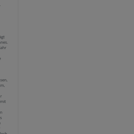
.
n
ägt
nnes.
Jahr
e
sen,
cm,
r
 mit
in
s
e
r
lech