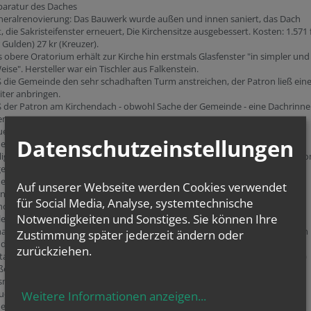
paratur des Daches
neralrenovierung: Das Bauwerk wurde außen und innen saniert, das Dach
t, die Sakristeifenster erneuert, Die Kirchensitze ausgebessert. Kosten: 1.571 
r Gulden) 27 kr (Kreuzer).
 obere Oratorium erhält zur Kirche hin erstmals Glasfenster "in simpler und
eise". Hersteller war ein Tischler aus Falkenstein.
ß die Gemeinde den sehr schadhaften Turm anstreichen, der Patron ließ ein
eiter anbringen.
ß der Patron am Kirchendach - obwohl Sache der Gemeinde - eine Dachrinne
en.
ue Turmuhr von Gemeinde
Datenschutzeinstellungen
nenrenovierung. Kosten 40 Mio. Kronen
llige Erneuerung des Außenverputzes, die Kosten von ATS 2.400,- wurden v
etragen; Turmrenovierung durch die Gemeinde (ATS 1.413,-).
euerung der fünf Kirchenfenster
Auf unserer Webseite werden Cookies verwendet
nrenovierung, neue Elektroinstallationen
für Social Media, Analyse, systemtechnische
novierung des Kirchturmes, Verschalung des Turmhelmes und Auflage von
Notwendigkeiten und Sonstiges. Sie können Ihre
lech
haffung eines neuen Portals im Turm und Zubau eines neuen Aufgangs zum
Zustimmung später jederzeit ändern oder
nd Chorempore
zurückziehen.
tallierung einer Warmwasserheizung für Kirche und Pfarrhof (ATS 135.000,-)
ßenrenovierung der Kirche, Gesamtkosten ATS 346.761,-
smalen der Kirche
ueindeckung der Kirche, Renovierung der Außenseite
Weitere Informationen anzeigen
...
enausmalen der Kirche, komplette Erneuerung der Elektroinstallation mit