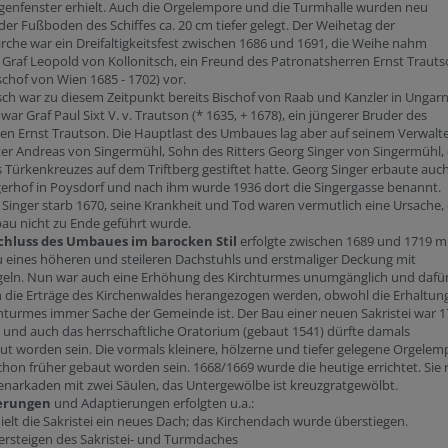
enfenster erhielt. Auch die Orgelempore und die Turmhalle wurden neu
der Fußboden des Schiffes ca. 20 cm tiefer gelegt. Der Weihetag der
rche war ein Dreifaltigkeitsfest zwischen 1686 und 1691, die Weihe nahm
 Graf Leopold von Kollonitsch, ein Freund des Patronatsherren Ernst Traut
schof von Wien 1685 - 1702) vor.
sch war zu diesem Zeitpunkt bereits Bischof von Raab und Kanzler in Ungarn
war Graf Paul Sixt V. v. Trautson (* 1635, + 1678), ein jüngerer Bruder des
n Ernst Trautson. Die Hauptlast des Umbaues lag aber auf seinem Verwalte
er Andreas von Singermühl, Sohn des Ritters Georg Singer von Singermühl,
 Türkenkreuzes auf dem Triftberg gestiftet hatte. Georg Singer erbaute auc
erhof in Poysdorf und nach ihm wurde 1936 dort die Singergasse benannt.
Singer starb 1670, seine Krankheit und Tod waren vermutlich eine Ursache,
au nicht zu Ende geführt wurde.
chluss des Umbaues im barocken Stil
erfolgte zwischen 1689 und 1719 m
 eines höheren und steileren Dachstuhls und erstmaliger Deckung mit
geln. Nun war auch eine Erhöhung des Kirchturmes unumgänglich und dafü
 die Erträge des Kirchenwaldes herangezogen werden, obwohl die Erhaltun
hturmes immer Sache der Gemeinde ist. Der Bau einer neuen Sakristei war 
und auch das herrschaftliche Oratorium (gebaut 1541) dürfte damals
t worden sein. Die vormals kleinere, hölzerne und tiefer gelegene Orgelem
chon früher gebaut worden sein. 1668/1669 wurde die heutige errichtet. Sie 
enarkaden mit zwei Säulen, das Untergewölbe ist kreuzgratgewölbt.
erungen
und Adaptierungen erfolgten u.a.:
ielt die Sakristei ein neues Dach; das Kirchendach wurde überstiegen.
ersteigen des Sakristei- und Turmdaches