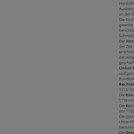
Herstell
Ausbess
an der O
Die Kirc
geweiht 
berichte
Schmidt?
Der
Hoc
der Zei
erricht
derzeit
geschaff
Linker 
spätgoti
Rundbild
Rechter
1313; Ta
Die
Kan
1719 von
Die
Kir
vor 1720
Die (jet
Unter Pf
bemaltem
Die
Orge