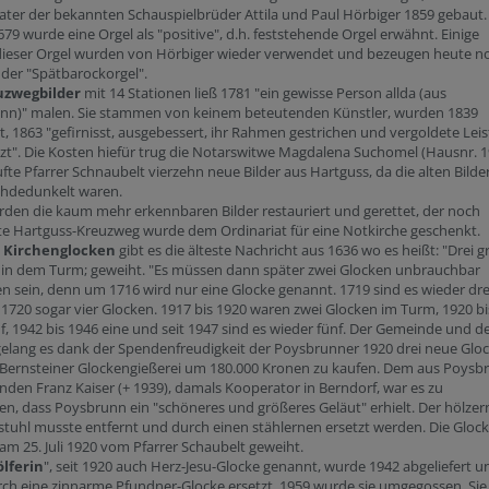
ter der bekannten Schauspielbrüder Attila und Paul Hörbiger 1859 gebaut.
79 wurde eine Orgel als "positive", d.h. feststehende Orgel erwähnt. Einige
 dieser Orgel wurden von Hörbiger wieder verwendet und bezeugen heute n
der "Spätbarockorgel".
uzwegbilder
mit 14 Stationen ließ 1781 "ein gewisse Person allda (aus
nn)" malen. Sie stammen von keinem beteutenden Künstler, wurden 1839
t, 1863 "gefirnisst, ausgebessert, ihr Rahmen gestrichen und vergoldete Lei
zt". Die Kosten hiefür trug die Notarswitwe Magdalena Suchomel (Hausnr. 1
fte Pfarrer Schnaubelt vierzehn neue Bilder aus Hartguss, da die alten Bilde
chdedunkelt waren.
den die kaum mehr erkennbaren Bilder restauriert und gerettet, der noch
te Hartguss-Kreuzweg wurde dem Ordinariat für eine Notkirche geschenkt.
n
Kirchenglocken
gibt es die älteste Nachricht aus 1636 wo es heißt: "Drei 
 in dem Turm; geweiht. "Es müssen dann später zwei Glocken unbrauchbar
 sein, denn um 1716 wird nur eine Glocke genannt. 1719 sind es wieder dre
 1720 sogar vier Glocken. 1917 bis 1920 waren zwei Glocken im Turm, 1920 bi
f, 1942 bis 1946 eine und seit 1947 sind es wieder fünf. Der Gemeinde und 
gelang es dank der Spendenfreudigkeit der Poysbrunner 1920 drei neue Glo
 Bernsteiner Glockengießerei um 180.000 Kronen zu kaufen. Dem aus Poysb
en Franz Kaiser (+ 1939), damals Kooperator in Berndorf, war es zu
n, dass Poysbrunn ein "schöneres und größeres Geläut" erhielt. Der hölzer
tuhl musste entfernt und durch einen stählernen ersetzt werden. Die Gloc
m 25. Juli 1920 vom Pfarrer Schaubelt geweiht.
lferin
", seit 1920 auch Herz-Jesu-Glocke genannt, wurde 1942 abgeliefert u
ch eine zinnarme Pfundner-Glocke ersetzt. 1959 wurde sie umgegossen. Sie