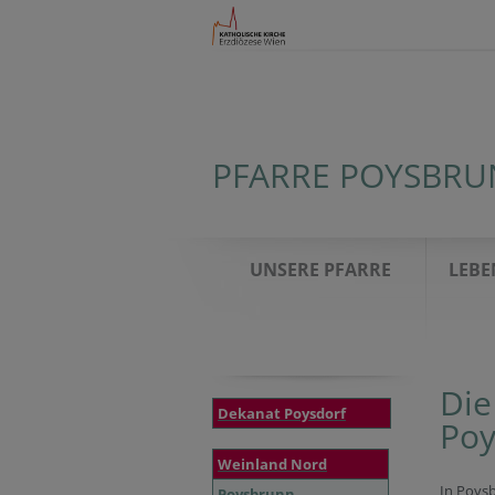
PFARRE POYSBR
UNSERE PFARRE
LEBE
Die
Dekanat Poysdorf
Poy
Weinland Nord
In Poysb
Poysbrunn