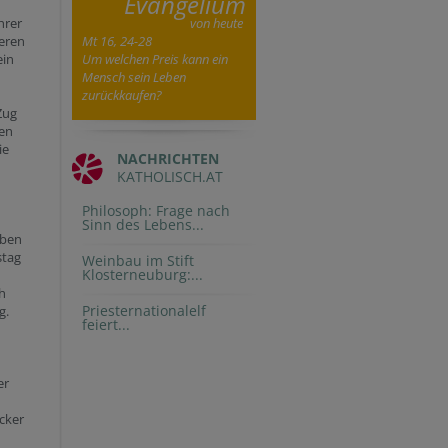
Evangelium
hrer
von heute
deren
Mt 16, 24-28
ein
Um welchen Preis kann ein
Mensch sein Leben
zurückkaufen?
Zug
sen
ie
NACHRICHTEN
KATHOLISCH.AT
Philosoph: Frage nach
Sinn des Lebens...
eben
stag
Weinbau im Stift
Klosterneuburg:...
h
Priesternationalelf
g.
feiert...
er
ocker