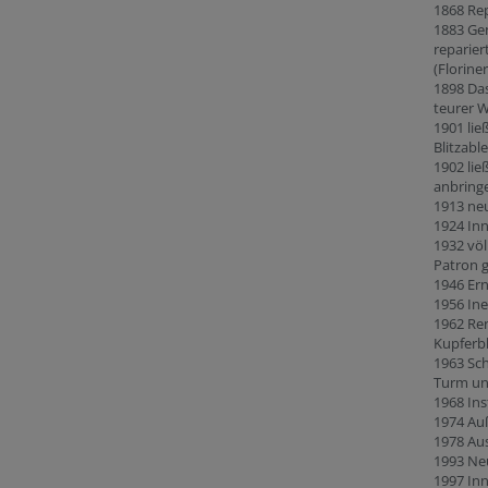
1868 Re
1883 Ge
reparier
(Florine
1898 Das
teurer W
1901 lie
Blitzabl
1902 lie
anbring
1913 ne
1924 In
1932 vö
Patron g
1946 Ern
1956 Ine
1962 Re
Kupferb
1963 Sc
Turm u
1968 Ins
1974 Au
1978 Au
1993 Ne
1997 Inn