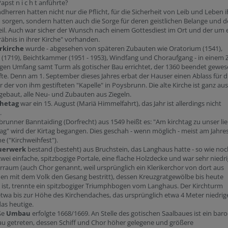
apst n i c h t anführte?
dherren hatten nicht nur die Pflicht, für die Sicherheit von Leib und Leben i
 sorgen, sondern hatten auch die Sorge für deren geistlichen Belange und 
il. Auch war sicher der Wunsch nach einem Gottesdiest im Ort und der um 
äbnis in ihrer Kirche" vorhanden.
rkirche
wurde - abgesehen von späteren Zubauten wie Oratorium (1541),
i (1719), Beichtkammer (1951 - 1953), Windfang und Choraufgang - in einem 
gen Umfang samt Turm als gotischer Bau errichtet, der 1360 beendet gewe
fte. Denn am 1. September dieses Jahres erbat der Hauser einen Ablass für d
 der von ihm gestifteten "Kapelle" in Poysbrunn. Die alte Kirche ist ganz aus
gebaut, alle Neu- und Zubauten aus Ziegeln.
hetag
war ein 15. August (Mariä Himmelfahrt), das Jahr ist allerdings nicht
.
runner Banntaiding (Dorfrecht) aus 1549 heißt es: "Am kirchtag zu unser li
ag" wird der Kirtag begangen. Dies geschah - wenn möglich - meist am Jahre
e ("Kirchweihfest").
uerwerk
bestand (besteht) aus Bruchstein, das Langhaus hatte - so wie noc
zwei einfache, spitzbogige Portale, eine flache Holzdecke und war sehr niedri
rraum (auch Chor genannt, weil ursprünglich ein Klerikerchor von dort aus
n mit dem Volk den Gesang bestritt), dessen Kreuzgratgewölbe bis heute
 ist, trennte ein spitzbogiger Triumphbogen vom Langhaus. Der Kirchturm
etwa bis zur Höhe des Kirchendaches, das ursprünglich etwa 4 Meter niedrig
das heutige.
ße
Umbau
erfolgte 1668/1669. An Stelle des gotischen Saalbaues ist ein bar
u getreten, dessen Schiff und Chor höher gelegene und größere