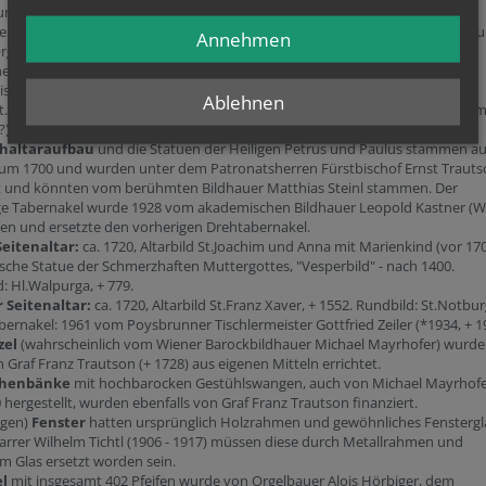
ung eines zentralen Schaltkastens in der Sakristei für alle Stromabnehmer,
erungsarbeiten an der Außenseite und an den Bodensteinplatten, Reparatu
Annehmen
rgel. Gesamtkosten ATS 513.000,-
he ist das einzige Gotteshaus in Österreich, das der hl. Märtyrerin
Dorothea
ist. Schon 1719 und 1808 wird von einem Hochaltarbild der hl. Dorothea
Ablehnen
t. 1883 spendete Graf Max Vrints ein neues Hochaltarbild (gemalt vom Kre
). Was mit dem alten Bild geschah ist unbekannt.
haltaraufbau
und die Statuen der Heiligen Petrus und Paulus stammen a
t um 1700 und wurden unter dem Patronatsherren Fürstbischof Ernst Traut
et und könnten vom berühmten Bildhauer Matthias Steinl stammen. Der
ige Tabernakel wurde 1928 vom akademischen Bildhauer Leopold Kastner (W
en und ersetzte den vorherigen Drehtabernakel.
Seitenaltar:
ca. 1720, Altarbild St.Joachim und Anna mit Marienkind (vor 170
sche Statue der Schmerzhaften Muttergottes, "Vesperbild" - nach 1400.
: Hl.Walpurga, + 779.
 Seitenaltar:
ca. 1720, Altarbild St.Franz Xaver, + 1552. Rundbild: St.Notbur
bernakel: 1961 vom Poysbrunner Tischlermeister Gottfried Zeiler (*1934, + 1
zel
(wahrscheinlich vom Wiener Barockbildhauer Michael Mayrhofer) wurde
 Graf Franz Trautson (+ 1728) aus eigenen Mitteln errichtet.
chenbänke
mit hochbarocken Gestühlswangen, auch von Michael Mayrhof
 hergestellt, wurden ebenfalls von Graf Franz Trautson finanziert.
zigen)
Fenster
hatten ursprünglich Holzrahmen und gewöhnliches Fenstergl
arrer Wilhelm Tichtl (1906 - 1917) müssen diese durch Metallrahmen und
 Glas ersetzt worden sein.
l
mit insgesamt 402 Pfeifen wurde von Orgelbauer Alois Hörbiger, dem