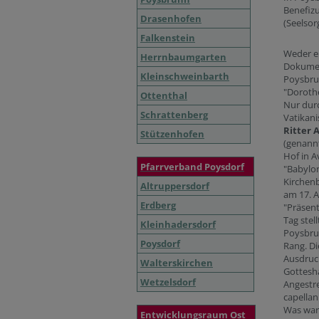
Benefizu
Drasenhofen
(Seelsor
Falkenstein
Weder ei
Herrnbaumgarten
Dokument
Kleinschweinbarth
Poysbrun
"Dorothe
Ottenthal
Nur durc
Schrattenberg
Vatikani
Ritter 
Stützenhofen
(genannt
Hof in A
Pfarrverband Poysdorf
"Babylon
Kirchenb
Altruppersdorf
am 17. A
Erdberg
"Präsent
Tag stel
Kleinhadersdorf
Poysbrun
Poysdorf
Rang. Di
Ausdruck
Walterskirchen
Gottesha
Wetzelsdorf
Angestre
capellan
Was ware
Entwicklungsraum Ost