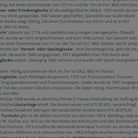
0 kg, hat einen Durchmesser von 107 cm und der Ton ist Fis1: Bild: Herz-Jesu
en- oder Friedensglocke
ist die zweitgrößte im Geläut. 1920 wurde sie vo
nna Vrints gespendet, 1947 wieder geschaffen, Spenderin war Gräfin Marie
Die Glocke wiegt 339 kg, hat einen Durchmesser von 83 cm und ist in Ais1
. Bild: Hl. Maria.
erin
" stammt aus 1774 und überlebte die unseligen Vierzigerjahre. Obwohl
ert, wurde sie nicht eingeschmolzen und kam 1946 zurück. Das Gewicht betr
hat einen Durchmesser von 71 cm, der Ton ist Cis1. Bild: Zeichen des hl. Joha
hichte der "
Verseh- oder Speiseglocke
", eine Dorotheaglocke, geht bis ins 
ück. Sie wurde 1849 umgegossen, 1917 abgeliefert und 1920 durch eine
iglocke
ersetzt. Diese ging 1942 verloren und wurde 1947 durch eine größer
ten: 140 kg, Durchmesser 64,4 cm, Ton ist Dis2. Bild: Hl. Florian.
englocke
, auch Sterbeglocke genannt, 1720 von Franz Eusebius Trautson
et, trug Spendernamen und Trautsonwappen. Leider wurde sie 1947 umgegos
im Ton den anderen Glocken anzupassen. Die Daten: 43 kg, Durchmesser 39 
, kein Bild.
ktober 1958 wurde an die Firma Perner in Passau-Hackelberg der Auftrag fü
ktrische
Läutanlage
erteilt. Die Kosten waren mit ATS 20.305,- veranschlagt,
trischen Schaltuhr betrugen die tatsächlichen Kosten dann ATS 28.075,50.
e
Turmuhr
gibt es die älteste Nachricht aus dem Jahr 1814, allerdings zeigt e
n M. Vischer aus 1672 an der Nordseite des Kirchturms und des Schlossturm
eine Turmuhr. 1913 schaffte die Gemeinde eine neue Turmuhr an, da das alt
t Jahren stillstand und unbrauchbar war. 1962 erfolgte eine Renovierung de
lätter und der Zeiger. Ebenso wurde das
Kirchturmkreuz
1962 aus Kupferb