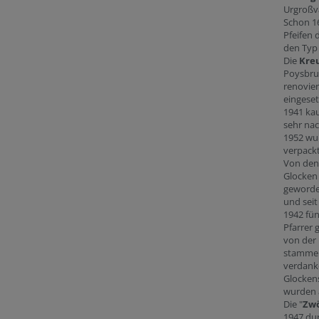
Urgroßva
Schon 16
Pfeifen
den Typ 
Die
Kre
Poysbru
renovier
eingeset
1941 kau
sehr na
1952 wur
verpack
Von de
Glocken
geworden
und seit
1942 fün
Pfarrer 
von der
stammend
verdanke
Glockens
wurden a
Die "
Zwö
1947 dur