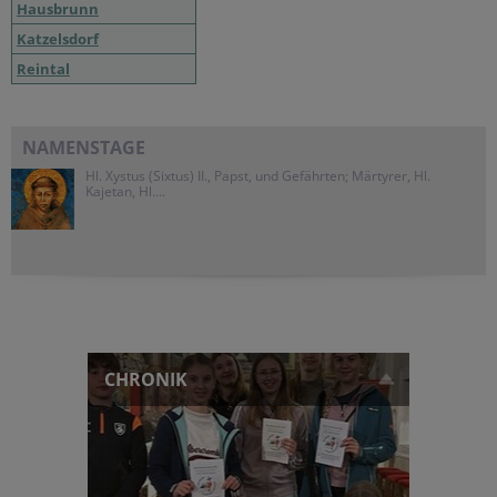
Hausbrunn
Katzelsdorf
Reintal
NAMENSTAGE
Hl. Xystus (Sixtus) II., Papst, und Gefährten; Märtyrer, Hl.
Kajetan, Hl....
CHRONIK