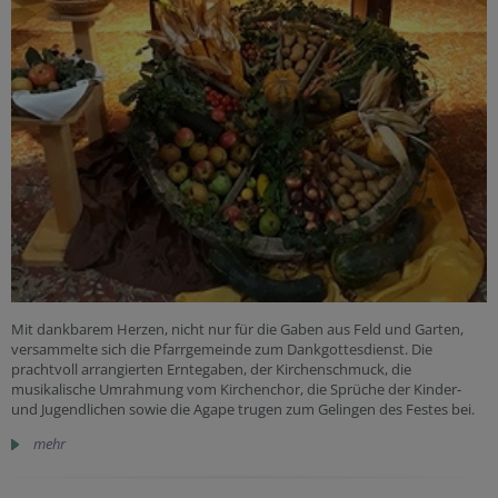
Mit dankbarem Herzen, nicht nur für die Gaben aus Feld und Garten,
versammelte sich die Pfarrgemeinde zum Dankgottesdienst. Die
prachtvoll arrangierten Erntegaben, der Kirchenschmuck, die
musikalische Umrahmung vom Kirchenchor, die Sprüche der Kinder-
und Jugendlichen sowie die Agape trugen zum Gelingen des Festes bei.
mehr