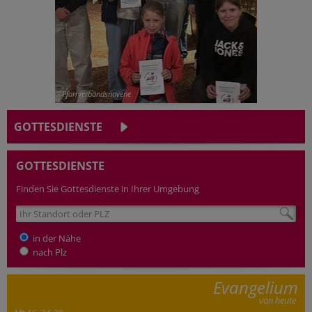
Erstkommunion
GOTTESDIENSTE
GOTTESDIENSTE
Finden Sie Gottesdienste in Ihrer Umgebung
in der Nähe
nach Plz
Evangelium
von heute