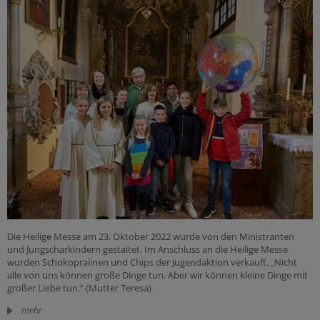
Die Heilige Messe am 23. Oktober 2022 wurde von den Ministranten
und Jungscharkindern gestaltet. Im Anschluss an die Heilige Messe
wurden Schokopralinen und Chips der Jugendaktion verkauft. „Nicht
alle von uns können große Dinge tun. Aber wir können kleine Dinge mit
großer Liebe tun.“ (Mutter Teresa)
mehr