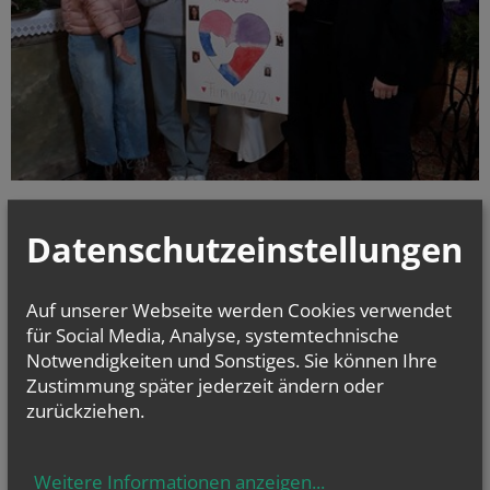
LIEBE - FRIEDE – HEILIGKEIT Unter diesem Motte bereiten sich die
Firmlinge unserer Pfarre gemeinsam mit Firmkandidaten des
Datenschutzeinstellungen
Pfarrverbandes auf das Sakrament der Firmung vor. Emelie STUR,
Hannah GMEREK, Anna HUGL und Anika BÜBL werden am Samstag, den
20. April 2024 in der Pfarrkirche Schrattenberg die Firmung empfangen.
Auf unserer Webseite werden Cookies verwendet
mehr
für Social Media, Analyse, systemtechnische
Notwendigkeiten und Sonstiges. Sie können Ihre
Zustimmung später jederzeit ändern oder
Weltmissionssonntag
22. Oktober
zurückziehen.
2023
Weitere Informationen anzeigen
...