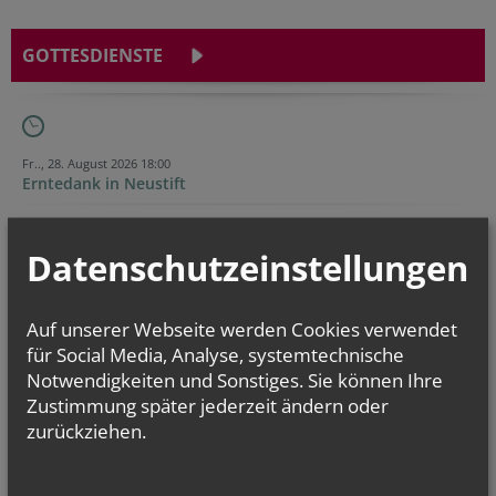
GOTTESDIENSTE
Fr.., 28. August 2026 18:00
Erntedank in Neustift
So.., 30. August 2026 09:30
FF-Messe in Neustift
Datenschutzeinstellungen
Fr.., 11. September 2026 14:00
Radwallfahrt nach Maria Ponsee
Auf unserer Webseite werden Cookies verwendet
für Social Media, Analyse, systemtechnische
Evangelium
Notwendigkeiten und Sonstiges. Sie können Ihre
von heute
Zustimmung später jederzeit ändern oder
Mt 16, 24-28
zurückziehen.
Um welchen Preis kann ein Mensch sein Leben zurückkaufen?