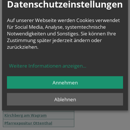
Datenschutzeinstellungen
CHRONIK
Auf unserer Webseite werden Cookies verwendet
für Social Media, Analyse, systemtechnische
Notwendigkeiten und Sonstiges. Sie können Ihre
Zustimmung später jederzeit ändern oder
zurückziehen.
Weitere Informationen anzeigen
...
Sternsingeraktion 2018
Annehmen
Ablehnen
Pfarrverband Kirchberg am Wagram
Altenwörth
Kirchberg am Wagram
Pfarrexpositur Ottenthal