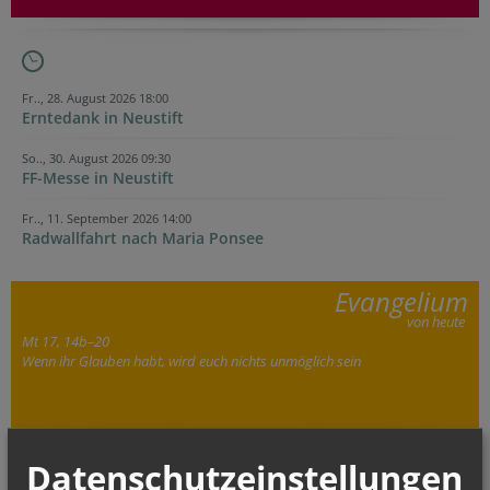
Fr.., 28. August 2026 18:00
Erntedank in Neustift
So.., 30. August 2026 09:30
FF-Messe in Neustift
Fr.., 11. September 2026 14:00
Radwallfahrt nach Maria Ponsee
Evangelium
von heute
Mt 17, 14b–20
Wenn ihr Glauben habt, wird euch nichts unmöglich sein
CHRONIK
Datenschutzeinstellungen