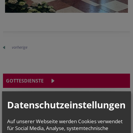
vorherige
GOTTESDIENSTE
Datenschutzeinstellungen
Fr.., 28. August 2026 18:00
Erntedank in Neustift
Auf unserer Webseite werden Cookies verwendet
So.., 30. August 2026 09:30
für Social Media, Analyse, systemtechnische
FF-Messe in Neustift