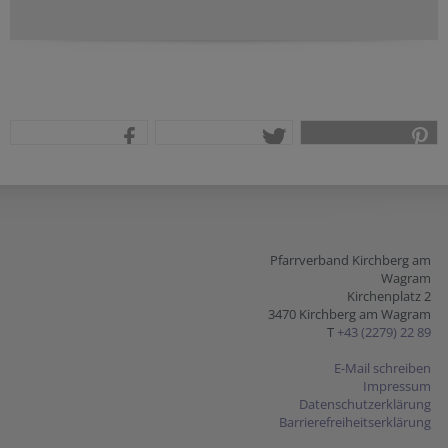
teilen
tweet
pin it
Pfarrverband Kirchberg am
Wagram
Kirchenplatz 2
3470 Kirchberg am Wagram
T
+43 (2279) 22 89
E-Mail schreiben
Impressum
Datenschutzerklärung
Barrierefreiheitserklärung