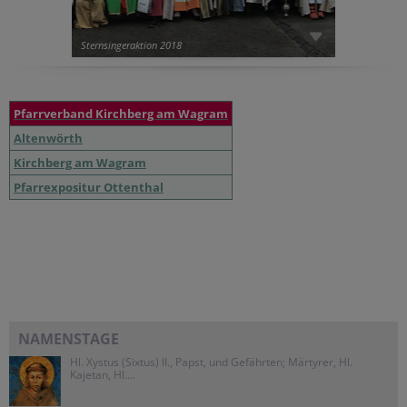
Sternsingeraktion 2018
Pfarrverband Kirchberg am Wagram
Altenwörth
Kirchberg am Wagram
Pfarrexpositur Ottenthal
NAMENSTAGE
Hl. Xystus (Sixtus) II., Papst, und Gefährten; Märtyrer, Hl.
Kajetan, Hl....