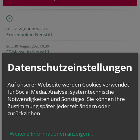
Fr.., 28. August 2026 18:00
Erntedank in Neustift
So.., 30. August 2026 09:30
FF-Messe in Neustift
Datenschutzeinstellungen
Fr.., 11. September 2026 14:00
Radwallfahrt nach Maria Ponsee
Auf unserer Webseite werden Cookies verwendet
Evangelium
für Social Media, Analyse, systemtechnische
von heute
Notwendigkeiten und Sonstiges. Sie können Ihre
Mt 17, 14b–20
Wenn ihr Glauben habt, wird euch nichts unmöglich sein
Zustimmung später jederzeit ändern oder
zurückziehen.
Weitere Informationen anzeigen
...
CHRONIK