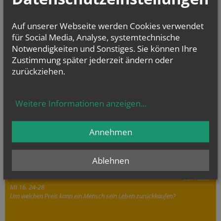
Auf unserer Webseite werden Cookies verwendet
für Social Media, Analyse, systemtechnische
Notwendigkeiten und Sonstiges. Sie können Ihre
Zustimmung später jederzeit ändern oder
zurückziehen.
TEILGEMEINDEN
MARIA GEBURT
Weitere Informationen anzeigen
...
GEMEINDE IM ARSENAL
MUTTERGOTTESKIRCHE
Annehmen
Ablehnen
Evangelium
von heute
Mt 16, 24-28
Um welchen Preis kann ein Mensch sein Leben zurückkaufen?