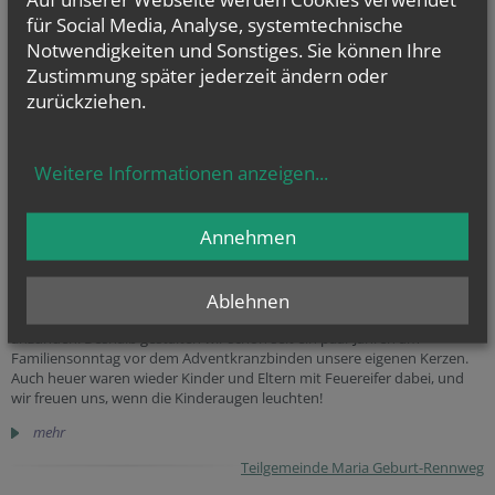
für Social Media, Analyse, systemtechnische
Notwendigkeiten und Sonstiges. Sie können Ihre
Zustimmung später jederzeit ändern oder
zurückziehen.
Weitere Informationen anzeigen
...
Annehmen
Ablehnen
Der Advent ist mehr als jede andere Zeit eine, wo wir gerne Kerzen
anzünden. Deshalb gestalten wir schon seit ein paar Jahren am
Familiensonntag vor dem Adventkranzbinden unsere eigenen Kerzen.
Auch heuer waren wieder Kinder und Eltern mit Feuereifer dabei, und
wir freuen uns, wenn die Kinderaugen leuchten!
mehr
Teilgemeinde Maria Geburt-Rennweg