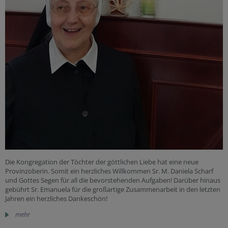
Die Kongregation der Töchter der göttlichen Liebe hat eine neue
Provinzoberin. Somit ein herzliches Willkommen Sr. M. Daniela Scharf
und Gottes Segen für all die bevorstehenden Aufgaben! Darüber hinaus
gebührt Sr. Emanuela für die großartige Zusammenarbeit in den letzten
Jahren ein herzliches Dankeschön!
mehr