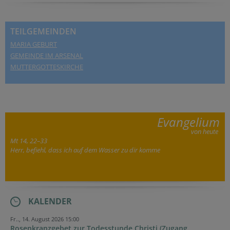
TEILGEMEINDEN
MARIA GEBURT
GEMEINDE IM ARSENAL
MUTTERGOTTESKIRCHE
Evangelium
von heute
Mt 14, 22–33
Herr, befiehl, dass ich auf dem Wasser zu dir komme
KALENDER
Fr.., 14. August 2026 15:00
Rosenkranzgebet zur Todesstunde Christi (Zugang...