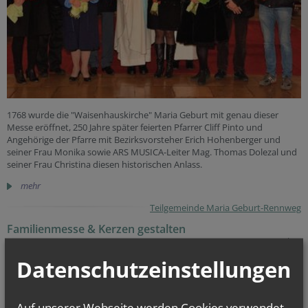
1768 wurde die "Waisenhauskirche" Maria Geburt mit genau dieser
Messe eröffnet, 250 Jahre später feierten Pfarrer Cliff Pinto und
Angehörige der Pfarre mit Bezirksvorsteher Erich Hohenberger und
seiner Frau Monika sowie ARS MUSICA-Leiter Mag. Thomas Dolezal und
seiner Frau Christina diesen historischen Anlass.
mehr
Teilgemeinde Maria Geburt-Rennweg
Familienmesse & Kerzen gestalten
18. November
2018
Datenschutzeinstellungen
Auf unserer Webseite werden Cookies verwendet