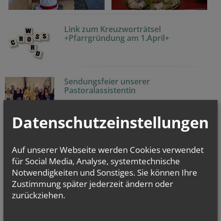
Link zum Kreuzworträtsel
+Pfarrgründung am 1.April+
Sendungsfeier unserer
Pastoralassistentin
4.okt.2022
Datenschutzeinstellungen
Fotos zur Amtseinführung unseres
Pfarrers
Auf unserer Webseite werden Cookies verwendet
für Social Media, Analyse, systemtechnische
Notwendigkeiten und Sonstiges. Sie können Ihre
Zustimmung später jederzeit ändern oder
Pfarrbrief (Wellenbrecher)
zurückziehen.