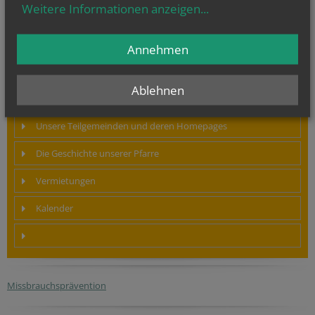
Weitere Informationen anzeigen
...
Bürozeiten und Kontakte
Annehmen
Hauptamtliche Mitarbeiter
Ablehnen
Gottesdienste und Termine
Unsere Teilgemeinden und deren Homepages
Die Geschichte unserer Pfarre
Vermietungen
Kalender
Missbrauchsprävention