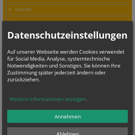
Kalender
Datenschutzeinstellungen
Missbrauchsprävention
Auf unserer Webseite werden Cookies verwendet
für Social Media, Analyse, systemtechnische
Kirchenbeitragsstelle
Notwendigkeiten und Sonstiges. Sie können Ihre
Zustimmung später jederzeit ändern oder
Links
zurückziehen.
NEWSLETTER
Weitere Informationen anzeigen
...
Geben Sie bitte Ihre E-Mail Adresse ein
Annehmen
Ich stimme der
Datenverarbeitung
zu.
*
Ablehnen