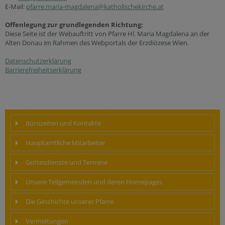
E-Mail:
pfarre.maria-magdalena@katholischekirche.at
Offenlegung zur grundlegenden Richtung:
Diese Seite ist der Webauftritt von Pfarre Hl. Maria Magdalena an der
Alten Donau im Rahmen des Webportals der Erzdiözese Wien.
Datenschutzerklärung
Barrierefreiheitserklärung
Bürozeiten und Kontakte
Hauptamtliche Mitarbeiter
Gottesdienste und Termine
Unsere Teilgemeinden und deren Homepages
Die Geschichte unserer Pfarre
Vermietungen