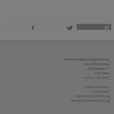
teilen
tweet
pin it
Pfarre Hl. Maria Magdalena an
der Alten Donau
Schüttaupl. 17
1220 Wien
T
+43 (1) 263 35 67
E-Mail schreiben
Impressum
Datenschutzerklärung
Barrierefreiheitserklärung