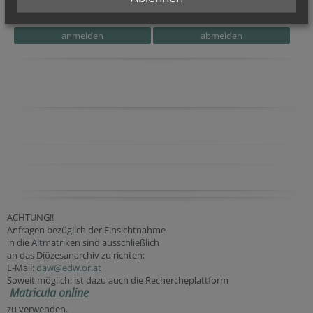
Ich habe die
Informationen zum Datenschutz
gelesen.
*
ACHTUNG!!
Anfragen bezüglich der Einsichtnahme
in die Altmatriken sind ausschließlich
an das Diözesanarchiv zu richten:
E-Mail:
daw@edw.or.at
Soweit möglich, ist dazu auch die Rechercheplattform
Matricula online
zu verwenden.