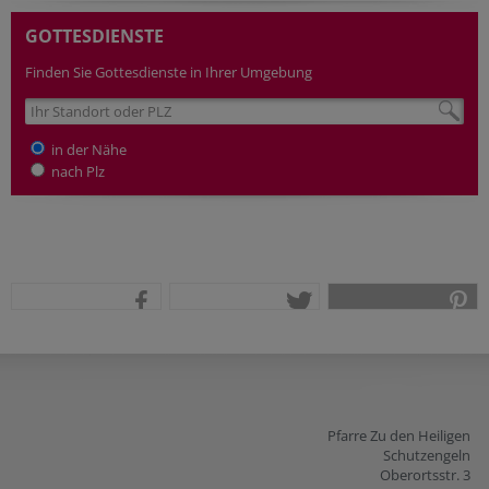
GOTTESDIENSTE
Finden Sie Gottesdienste in Ihrer Umgebung
in der Nähe
nach Plz
teilen
tweet
pin it
Pfarre Zu den Heiligen
Schutzengeln
Oberortsstr. 3