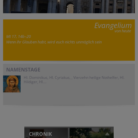
Evangelium
von heute
Mt 17, 14b–20
Wenn ihr Glauben habt, wird euch nichts unmöglich sein
NAMENSTAGE
Hl. Dominikus, Hl. Cyriakus, , Vierzehn heilige Nothelfer, Hl.
Hildiger, Hl....
CHRONIK