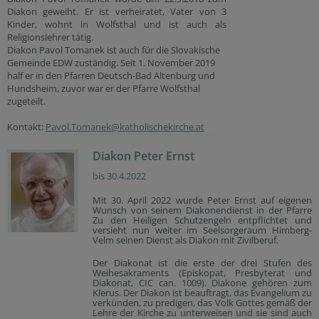
Diakon geweiht. Er ist verheiratet, Vater von 3
Kinder, wohnt in Wolfsthal und ist auch als
Religionslehrer tätig.
Diakon Pavol Tomanek ist auch für die Slovakische
Gemeinde EDW zuständig. Seit 1. November 2019
half er in den Pfarren Deutsch-Bad Altenburg und
Hundsheim, zuvor war er der Pfarre Wolfsthal
zugeteilt.
Kontakt:
Pavol.Tomanek@katholischekirche.at
Diakon Peter Ernst
bis 30.4.2022
Mit 30. April 2022 wurde Peter Ernst auf eigenen
Wunsch von seinem Diakonendienst in der Pfarre
Zu den Heiligen Schutzengeln entpflichtet und
versieht nun weiter
im
Seelsorgeraum
Himberg-
Velm
seinen Dienst als Diakon mit Zivilberuf.
Der Diakonat ist die erste der drei Stufen des
Weihesakraments (Episkopat, Presbyterat und
Diakonat, CIC can. 1009). Diakone gehören zum
Klerus. Der Diakon ist beauftragt, das Evangelium zu
verkünden, zu predigen, das Volk Gottes gemäß der
Lehre der Kirche zu unterweisen und sie sind auch