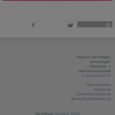
teilen
tweet
pin it
Pfarre Zu den Heiligen
Schutzengeln
Oberortsstr. 3
2440 Gramatneusiedl
T
+43 (2234) 737 87
E-Mail schreiben
Impressum
Datenschutzerklärung
Barrierefreiheitserklärung
Darstellung:
Standard
-
Mobil