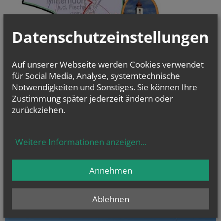
Datenschutzeinstellungen
Auf unserer Webseite werden Cookies verwendet
für Social Media, Analyse, systemtechnische
Notwendigkeiten und Sonstiges. Sie können Ihre
ERSTKOMMUNION und FIRMUNG
Zustimmung später jederzeit ändern oder
Informationen, Videos als Vorbereitungshilfe
zurückziehen.
Weitere Informationen anzeigen
...
Annehmen
Ablehnen