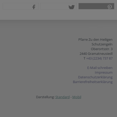
teilen
tweet
pin it
Pfarre Zu den Heiligen
Schutzengeln
Oberortsstr. 3
2440 Gramatneusiedl
T
+43 (2234) 737 87
E-Mail schreiben
Impressum
Datenschutzerklärung
Barrierefreiheitserklärung
Darstellung:
Standard
-
Mobil