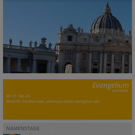
Evangelium
von heute
Mt 17, 14b–20
Wenn ihr Glauben habt, wird euch nichts unmöglich sein
NAMENSTAGE