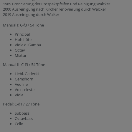
1989 Broncierung der Prospektpfeifen und Reinigung Walcker
2000 Ausreinigung nach Kirchenrenovierung durch Walcker
2019 Ausreinigung durch Walker
Manual I: C-f3 / 54 Töne
Principal
Hohlflöte
Viola di Gamba
Octav
Mixtur
Manual II: C-f3 / 54 Töne
Liebl. Gedeckt
Gemshorn
Aeoline
Vox celeste
Viola
Pedal: C-d1 / 27 Töne
Subbass
Octavbass
Cello