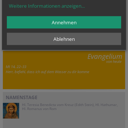
Weitere Informationen anzeigen
...
Annehmen
Ablehnen
Evangelium
von heute
Mt 14, 22–33
Herr, befiehl, dass ich auf dem Wasser zu dir komme
NAMENSTAGE
Hl. Teresia Benedicta vom Kreuz (Edith Stein), Hl. Hathumar,
Hl. Romanus von Rom