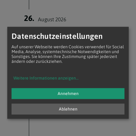
26.
August 2026
11:00 Uhr
Datenschutzeinstellungen
Wort-Gottes-Feier
Kapelle Barbaraheim Gänserndorf
Auf unserer Webseite werden Cookies verwendet für Social
Wiesengasse 17
2230 Gänserndorf
Media, Analyse, systemtechnische Notwendigkeiten und
Sonstiges. Sie können Ihre Zustimmung später jederzeit
ändern oder zurückziehen.
Weitere Informationen anzeigen
...
29.
August 2026
Annehmen
18:30 Uhr
Vorabendmesse
Ablehnen
Emmauskirche Gänserndorf-Süd
Oed Aigenstr. 9
2230 Gänserndorf