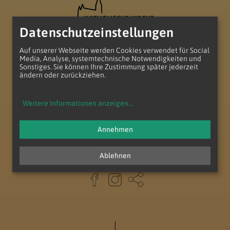
Datenschutzeinstellungen
Auf unserer Webseite werden Cookies verwendet für Social
Media, Analyse, systemtechnische Notwendigkeiten und
Sonstiges. Sie können Ihre Zustimmung später jederzeit
ändern oder zurückziehen.
Pfarre Gänserndorf
Protteser Str. 4
2230 Gänserndorf
Weitere Informationen anzeigen
...
T
+43 (2282) 25 36
E
pfarre.gaenserndorf@katholischekirche.at
Annehmen
Ablehnen