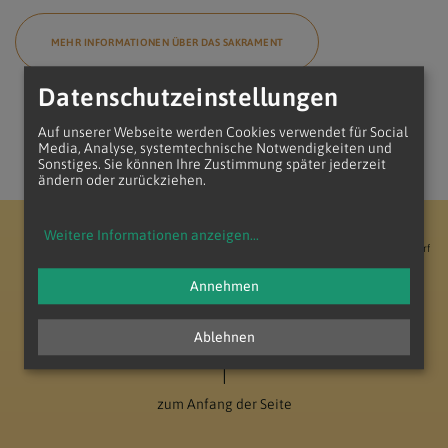
MEHR INFORMATIONEN ÜBER DAS SAKRAMENT
Datenschutzeinstellungen
Auf unserer Webseite werden Cookies verwendet für Social
Media, Analyse, systemtechnische Notwendigkeiten und
Sonstiges. Sie können Ihre Zustimmung später jederzeit
ändern oder zurückziehen.
Weitere Informationen anzeigen
...
Erzdiözese Wien
Vikariat Nord - Unter dem Manhartsberg
Dekanat Gänserndorf
Seelsorgeraum Marchfeld-Nord
Pfarre Gänserndorf
Annehmen
Ablehnen
zum Anfang der Seite