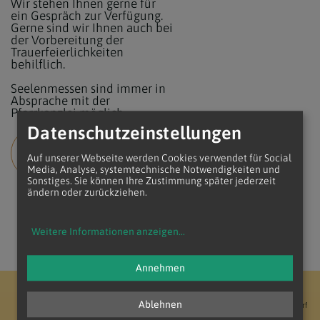
Wir stehen Ihnen gerne für
ein Gespräch zur Verfügung.
Gerne sind wir Ihnen auch bei
der Vorbereitung der
Trauerfeierlichkeiten
behilflich.
Seelenmessen sind immer in
Absprache mit der
Pfarrkanzlei möglich.
Datenschutzeinstellungen
MEHR INFORMATIONEN ÜBER
Auf unserer Webseite werden Cookies verwendet für Social
DAS BEGRÄBNIS
Media, Analyse, systemtechnische Notwendigkeiten und
Sonstiges. Sie können Ihre Zustimmung später jederzeit
ändern oder zurückziehen.
Weitere Informationen anzeigen
...
Annehmen
Erzdiözese Wien
Vikariat Nord - Unter dem Manhartsberg
Ablehnen
Dekanat Gänserndorf
Seelsorgeraum Marchfeld-Nord
Pfarre Gänserndorf