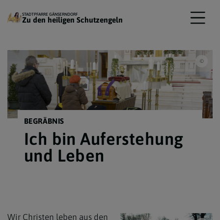
STADTPFARRE GÄNSERNDORF
Zu den heiligen Schutzengeln
Pfarr
BEGRÄBNIS
Ich bin Auferstehung
und Leben
Wir Christen leben aus den