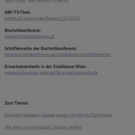
WEITERE INFORMATIONEN:
ORF-TV-Thek:
tvthek.orf.at/program/Report/11523134
Bischofskonferenz:
www.bischofskonferenz.at
Schriftenreihe der Bischofskonferenz:
www.bischofskonferenz.at/publikationen/schriftenreihe
Erwachsenentaufe in der Erzdiözese Wien:
www.erzdioezese-wien.at/die-erwachsenentaufe
Zum Thema:
Experten beklagen Gewalt gegen christliche Flüchtlinge
Wie kann ich verfolgten Christen helfen?