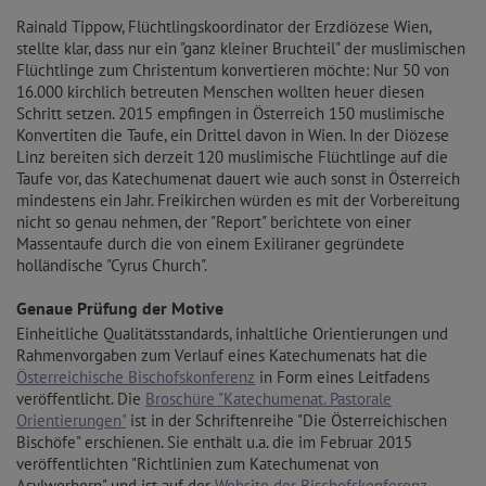
Rainald Tippow, Flüchtlingskoordinator der Erzdiözese Wien,
stellte klar, dass nur ein "ganz kleiner Bruchteil" der muslimischen
Flüchtlinge zum Christentum konvertieren möchte: Nur 50 von
16.000 kirchlich betreuten Menschen wollten heuer diesen
Schritt setzen. 2015 empfingen in Österreich 150 muslimische
Konvertiten die Taufe, ein Drittel davon in Wien. In der Diözese
Linz bereiten sich derzeit 120 muslimische Flüchtlinge auf die
Taufe vor, das Katechumenat dauert wie auch sonst in Österreich
mindestens ein Jahr. Freikirchen würden es mit der Vorbereitung
nicht so genau nehmen, der "Report" berichtete von einer
Massentaufe durch die von einem Exiliraner gegründete
holländische "Cyrus Church".
Genaue Prüfung der Motive
Einheitliche Qualitätsstandards, inhaltliche Orientierungen und
Rahmenvorgaben zum Verlauf eines Katechumenats hat die
Österreichische Bischofskonferenz
in Form eines Leitfadens
veröffentlicht. Die
Broschüre "Katechumenat. Pastorale
Orientierungen"
ist in der Schriftenreihe "Die Österreichischen
Bischöfe" erschienen. Sie enthält u.a. die im Februar 2015
veröffentlichten "Richtlinien zum Katechumenat von
Asylwerbern" und ist auf der
Website der Bischofskonferenz