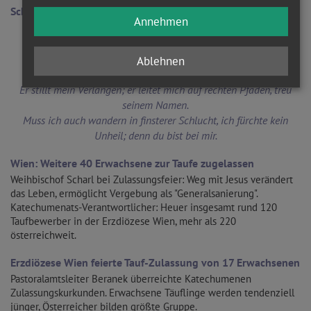
Schöne Sprüche zur Taufe - Aus der Bibel
Annehmen
Pslam 23:
Der Herr ist mein Hirte, nichts wird mir fehlen.
Er lässt mich lagern auf grünen Auen und führt mich zum
Ablehnen
Ruheplatz am Wasser.
Er stillt mein Verlangen; er leitet mich auf rechten Pfaden, treu
seinem Namen.
Muss ich auch wandern in finsterer Schlucht, ich fürchte kein
Unheil; denn du bist bei mir.
Wien: Weitere 40 Erwachsene zur Taufe zugelassen
Weihbischof Scharl bei Zulassungsfeier: Weg mit Jesus verändert
das Leben, ermöglicht Vergebung als "Generalsanierung".
Katechumenats-Verantwortlicher: Heuer insgesamt rund 120
Taufbewerber in der Erzdiözese Wien, mehr als 220
österreichweit.
Erzdiözese Wien feierte Tauf-Zulassung von 17 Erwachsenen
Pastoralamtsleiter Beranek überreichte Katechumenen
Zulassungskurkunden. Erwachsene Täuflinge werden tendenziell
jünger, Österreicher bilden größte Gruppe.