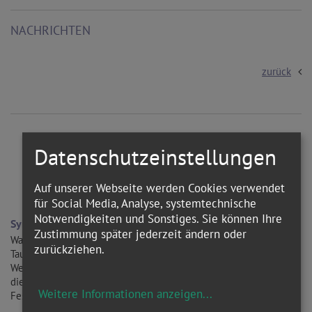
NACHRICHTEN
zurück
Datenschutzeinstellungen
WEITERE ARTIKEL ZUM THEMA
Auf unserer Webseite werden Cookies verwendet
für Social Media, Analyse, systemtechnische
Notwendigkeiten und Sonstiges. Sie können Ihre
Symbole zur Taufe: Taufkerze, Taufkleid, Wasser, Chrisam-Öl
Zustimmung später jederzeit ändern oder
Wasser reinigt, Chrisam-Öl verleiht königliche Würde und die
zurückziehen.
Taufkerze – entzündet an der Osterkerze – bringt Licht in die
Welt. Zahlreiche Symbole begleiten die Tauffeier. Sie erschließen
die Bedeutung der Taufe und machen sie zu einem lebendigen
Weitere Informationen anzeigen
...
Fest.