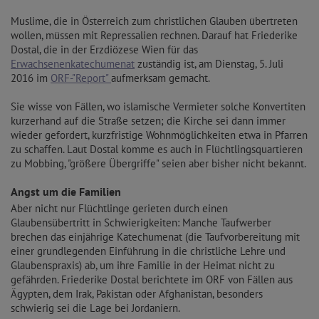
Muslime, die in Österreich zum christlichen Glauben übertreten
wollen, müssen mit Repressalien rechnen. Darauf hat Friederike
Dostal, die in der Erzdiözese Wien für das
Erwachsenenkatechumenat
zuständig ist, am Dienstag, 5. Juli
2016 im
ORF-"Report"
aufmerksam gemacht.
Sie wisse von Fällen, wo islamische Vermieter solche Konvertiten
kurzerhand auf die Straße setzen; die Kirche sei dann immer
wieder gefordert, kurzfristige Wohnmöglichkeiten etwa in Pfarren
zu schaffen. Laut Dostal komme es auch in Flüchtlingsquartieren
zu Mobbing, "größere Übergriffe" seien aber bisher nicht bekannt.
Angst um die Familien
Aber nicht nur Flüchtlinge gerieten durch einen
Glaubensübertritt in Schwierigkeiten: Manche Taufwerber
brechen das einjährige Katechumenat (die Taufvorbereitung mit
einer grundlegenden Einführung in die christliche Lehre und
Glaubenspraxis) ab, um ihre Familie in der Heimat nicht zu
gefährden. Friederike Dostal berichtete im ORF von Fällen aus
Ägypten, dem Irak, Pakistan oder Afghanistan, besonders
schwierig sei die Lage bei Jordaniern.