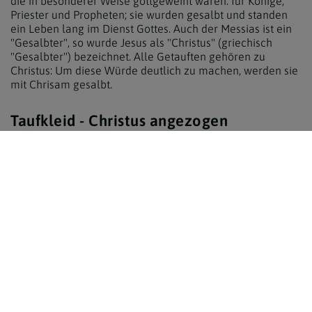
die in besonderer Weise gottgeweiht waren: für Könige,
Priester und Propheten; sie wurden gesalbt und standen
ein Leben lang im Dienst Gottes. Auch der Messias ist ein
"Gesalbter", so wurde Jesus als "Christus" (griechisch
"Gesalbter") bezeichnet. Alle Getauften gehören zu
Christus: Um diese Würde deutlich zu machen, werden sie
mit Chrisam gesalbt.
Taufkleid - Christus angezogen
Nach der Taufe wird das weiße Taufgewand angezogen,
es soll die neue Würde der Getauften sichtbar machen.
Denn im Neuen Testament sagt Paulus: "Ihr seid alle
durch den Glauben Söhne Gottes … alle, die ihr auf
Christus getauft seid, habt Christus als Gewand angelegt"
(vgl. Gal 3,26f).
Taufkerze - Licht der Welt
"Empfangt das Licht Christi", heißt es nach der Taufe, dabei
wird die Taufkerze an der Osterkerze entzündet. Damit
wird ein mehrfacher Sinn ausgedrückt: Das Licht, das die
Dunkelheit erleuchtet, ist ein Symbol für den christlichen