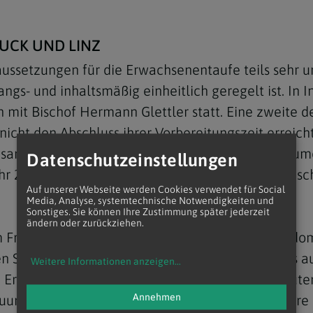
UCK UND LINZ
ussetzungen für die Erwachsenentaufe teils sehr u
ngs- und inhaltsmäßig einheitlich geregelt ist. In
mit Bischof Hermann Glettler statt. Eine zweite der
icht den Abschluss ihrer Vorbereitungszeit erreich
zesanverantwortliche für das Erwachsenenkatechume
Datenschutzeinstellungen
hr 2022 rechnen, wobei auch unabhängig vom Bisch
Auf unserer Webseite werden Cookies verwendet für Social
Media, Analyse, systemtechnische Notwendigkeiten und
Sonstiges. Sie können Ihre Zustimmung später jederzeit
ändern oder zurückziehen.
am Freitagabend in der Marienkapelle des Mariendo
r den Sakramentenempfang. Dabei wurden erstmals
Weitere Informationen anzeigen
...
hn Erwachsenentaufen gewesen, davor eine bedeute
Annehmen
uung der bereits Getauften sowie auch die weitere