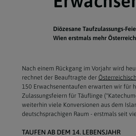
Erwachse
Kirchenbeitrag
Hochschul
Beichte
In Memoriam
Aschermit
Ökumene
Diözesanle
Telefonseelsorge
Konservato
Hochzeit & Ehe
Fastenzeit
Personen
Kirchenmu
Diözesane Taufzulassungs-Feier
Weihe
Karwoche
Pfarren
Erwachsene
Wien erstmals mehr Österreich
Region
Krankensalbung
Ostern
Institution
Theologisc
Christi Hi
Andersspr
Nach einem Rückgang im Vorjahr wird heue
Pfingsten
Organigr
rechnet der Beauftragte der
Österreichisc
Fronleich
150 Erwachsenentaufen erwarten wir für h
Zulassungsfeiern für Täuflinge ("Katechu
Mariä Him
weiterhin viele Konversionen aus dem Isl
deutschsprachigen Raum - erstmals seit vie
Erntedank
Allerheili
TAUFEN AB DEM 14. LEBENSJAHR