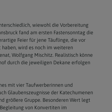
nterschiedlich, wiewohl die Vorbereitung
 Innsbruck fand am ersten Fastensonntag die
artige Feier für jene Täuflinge, die vor
t haben, wird es noch im weiteren
nat, Wolfgang Mischitz. Realistisch könne
of durch die jeweiligen Dekane erfolgen
mes mit vier Taufwerberinnen und
 auch Glaubenszeugnisse der Katechumenen
nd größere Gruppe. Besonderen Wert legt
 Begleitung von Konvertiten im