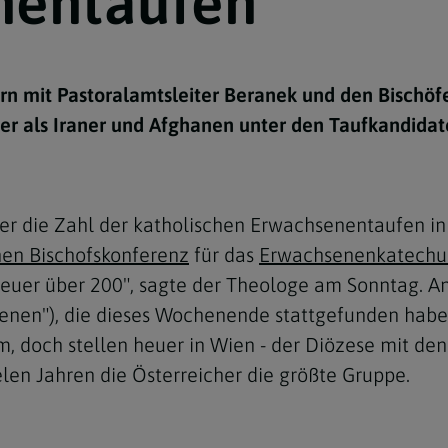
nentaufen
e
twoch
itung
10 Gebote
Trennung/Scheidung
Meldungsarchiv
rium für
7 Todsünden
Einsamkeit
sik
n mit Pastoralamtsleiter Beranek und den Bischöfe
7 Gaben des Heiligen Gei
Trauer
nbildung in deiner
er als Iraner und Afghanen unter den Taufkandidat
en
Begräbnis
Navigation schließen
he Kurse
mmelfahrt
achige Gemeinden
r die Zahl der katholischen Erwachsenentaufen i
amm
hen Bischofskonferenz
für das
Erwachsenenkatech
nam
euer über 200", sagte der Theologe am Sonntag. A
menen"), die dieses Wochenende stattgefunden habe
melfahrt
am, doch stellen heuer in Wien - der Diözese mit 
Navigation schließen
len Jahren die Österreicher die größte Gruppe.
Navigation schließen
gen und Allerseelen