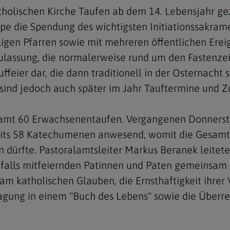
holischen Kirche Taufen ab dem 14. Lebensjahr gez
ppe die Spendung des wichtigsten Initiationssakram
ligen Pfarren sowie mit mehreren öffentlichen Erei
ulassung, die normalerweise rund um den Fastenzeit
uffeier dar, die dann traditionell in der Osternacht
Navigation schließen
ind jedoch auch später im Jahr Tauftermine und Z
samt 60 Erwachsenentaufen. Vergangenen Donnerst
ereits 58 Katechumenen anwesend, womit die Gesam
n dürfte. Pastoralamtsleiter Markus Beranek leitete
falls mitfeiernden Patinnen und Paten gemeinsam 
 am katholischen Glauben, die Ernsthaftigkeit ihre
gung in einem "Buch des Lebens" sowie die Überrei