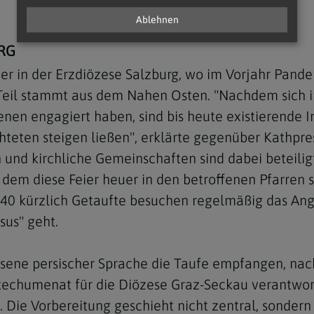
Ablehnen
RG
r in der Erzdiözese Salzburg, wo im Vorjahr Pand
eil stammt aus dem Nahen Osten. "Nachdem sich in 
enen engagiert haben, sind bis heute existierende 
chteten steigen ließen", erklärte gegenüber Kathpr
nd kirchliche Gemeinschaften sind dabei beteiligt
 dem diese Feier heuer in den betroffenen Pfarren s
40 kürzlich Getaufte besuchen regelmäßig das Ange
sus" geht.
sene persischer Sprache die Taufe empfangen, nac
techumenat für die Diözese Graz-Seckau verantwort
. Die Vorbereitung geschieht nicht zentral, sondern 