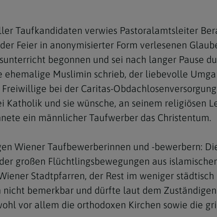
ler Taufkandidaten verwies Pastoralamtsleiter Bera
 der Feier in anonymisierter Form verlesenen Glaub
nsunterricht begonnen und sei nach langer Pause d
 ehemalige Muslimin schrieb, der liebevolle Umgan
s Freiwillige bei der Caritas-Obdachlosenversorgu
 Katholik und sie wünsche, an seinem religiösen L
hnete ein männlicher Taufwerber das Christentum.
hrigen Wiener Taufbewerberinnen und -bewerbern: Di
n der großen Flüchtlingsbewegungen aus islamischen
 Wiener Stadtpfarren, der Rest im weniger städtisc
h nicht bemerkbar und dürfte laut dem Zuständigen 
hl vor allem die orthodoxen Kirchen sowie die grie