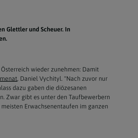
Berufung
n Glettler und Scheuer. In
stes
en.
n Österreich wieder zunehmen: Damit
umenat
, Daniel Vychityl. "Nach zuvor nur
nlass dazu gaben die diözesanen
n. Zwar gibt es unter den Taufbewerbern
den meisten Erwachsenentaufen im ganzen