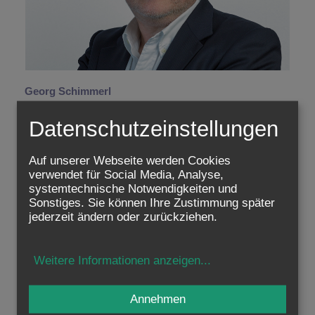
Georg Schimmerl
Presseteam
Datenschutzeinstellungen
+43 1 515 52 - 3597
+43 676 575 82 72
g.schimmerl@edw.or.at
Auf unserer Webseite werden Cookies
verwendet für Social Media, Analyse,
systemtechnische Notwendigkeiten und
Sonstiges. Sie können Ihre Zustimmung später
jederzeit ändern oder zurückziehen.
Weitere Informationen anzeigen
...
Annehmen