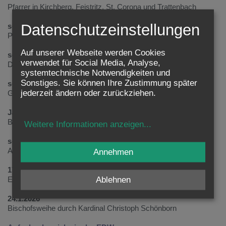
Pfarrer in Kirchberg, Feistritz, St. Corona und Trattenbach
Datenschutzeinstellungen
seit 2014
Pfarrmoderator in Perchtoldsdorf
Auf unserer Webseite werden Cookies
seit 2016
verwendet für Social Media, Analyse,
Dechant des Dekanats Perchtoldsdorf
systemtechnische Notwendigkeiten und
Sonstiges. Sie können Ihre Zustimmung später
seit 2016
jederzeit ändern oder zurückziehen.
Geschäftsführender Vorsitzender des Wiener Priesterrats
Jänner 2023 - Jänner 2026
Bischofsvikar für das Vikariat Süd
Weitere Informationen anzeigen
...
seit 22.1.2025
Apostolischer Administrator der Erzdiözese Wien
Annehmen
17.10.2025 - 24.1.2026
Ablehnen
Ernannter Erzbischof der Erzdiözese Wien
24.1.2026
Bischofsweihe durch Kardinal Christoph Schönborn