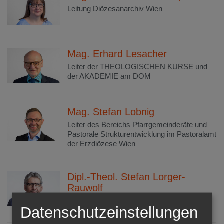
Leitung Diözesanarchiv Wien
Mag. Erhard Lesacher
Leiter der THEOLOGISCHEN KURSE und
der AKADEMIE am DOM
Mag. Stefan Lobnig
Leiter des Bereichs Pfarrgemeinderäte und
Pastorale Strukturentwicklung im Pastoralamt
der Erzdiözese Wien
Dipl.-Theol. Stefan Lorger-
Rauwolf
Bereichsleiter „Kirche im Dialog“ im
Datenschutzeinstellungen
Erzbischöflichen Pastoralamt