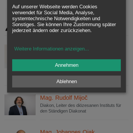
Auf unserer Webseite werden Cookies
MMag. Daniel Mair
verwendet für Social Media, Analyse,
systemtechnische Notwendigkeiten und
Leiter des Referats für Kirchenmusik
Sonstiges. Sie können Ihre Zustimmung später
jederzeit ändern oder zurückziehen.
Nicole Meissner, MSc BA
Weitere Informationen anzeigen
...
Geschäftsführerin der St. Elisabeth-Stiftung
der Erzdiözese Wien
Annehmen
Geschäftsführerin der Mamas GmbH
Lebensschutzbeauftragte der Erzdiözese
Wien
Ablehnen
Mag. Rudolf Mijoč
Diakon, Leiter des diözesanen Instituts für
den Ständigen Diakonat
Mag. Johannes Ojak