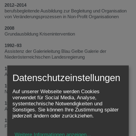
2012–2014
berufsbegleitende Ausbildung zur Begleitung und Organisation
von Veränderungsprozessen in Non-Profit Organisationen
2008
Grundausbildung Krisenintervention
1992–93
Assistenz der Galerieleitung Blau Gelbe Galerie der
Niederösterreichischen Landesregierung
1993–94
Assistenz der Geschäftsleitung Atrium Filmgesellschaft
Datenschutzeinstellungen
1994–95
Auf unserer Webseite werden Cookies
Novalis GmbH
verwendet für Social Media, Analyse,
1995–97
systemtechnische Notwendigkeiten und
Assistenz Steuerberaterkanzlei Moog
Sonstiges. Sie können Ihre Zustimmung später
jederzeit ändern oder zurückziehen.
1998–99
Forschungsarbeit für das kaiserliche Hofmobiliendepot
Weitere Informationen anzeigen
...