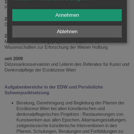
1999–2001
Forschungsarbeit für das BDA (Leitung Professor Bacher)
Annehmen
2003–07
Dorotheum GmbH: Department of International Client Services
Ablehnen
2008–09
Mitarbeit im Forschungsprojekt der Akademie der
Wissenschaften zur Erforschung der Wiener Hofburg
seit 2009
Diözesankonservatorin und Leiterin des Referates für Kunst und
Denkmalpflege der Erzdiözese Wien
Aufgabenbereiche in der EDW und Persönliche
Schwerpunktsetzung
Beratung, Genehmigung und Begleitung der Pfarren der
Erzdiözese Wien bei allen künstlerischen und
denkmalpflegerischen Projekten : Restaurierungen von
Kunstwerken aus allen Epochen, Altarraumgestaltungen,
zeitgenössische künstlerische Interventionen in den
Pfarren. Schulungen, Beratungen und Fortbildungen zu