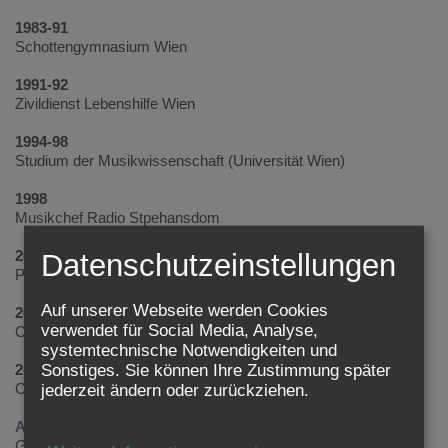
1983-91
Schottengymnasium Wien
1991-92
Zivildienst Lebenshilfe Wien
1994-98
Studium der Musikwissenschaft (Universität Wien)
1998
Musikchef Radio Stpehansdom
2001
Datenschutzeinstellungen
Programmdirektor Radio Stephansdom
Auf unserer Webseite werden Cookies
2015
verwendet für Social Media, Analyse,
Chefredakteur radio klassik Stephansdom
systemtechnische Notwendigkeiten und
2016
Sonstiges. Sie können Ihre Zustimmung später
Chefredakteur magazin KLASSIK
jederzeit ändern oder zurückziehen.
Aufgabenbereiche
Gesamtleitung des diözesanen Radios „radio klassik