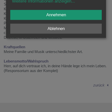
Weitere Informationen anzeigen
...
Stephansdom“. Gestaltung eigener Sendereihen. Kontakt zu
Kooperationspartnern.
Konzeption und Redaktion der Quartalszeitschrift magazin
Annehmen
KLASSIK.
Persönliche Schwerpunktsetzung/Anliegen in der Arbeit:
Mit der schönsten Musik ein Fundament für die Weitergabe der
Ablehnen
christlichen Botschaft zu bilden – im Radio, im Internet, in der
Diözese, in Österreich und weltweit.
Kraftquellen
Meine Familie und Musik unterschiedlichster Art.
Lebensmotto/Wahlspruch
Herr, auf dich vertraue ich, in deine Hände lege ich mein Leben.
(Responsorium aus der Komplet)
zurück