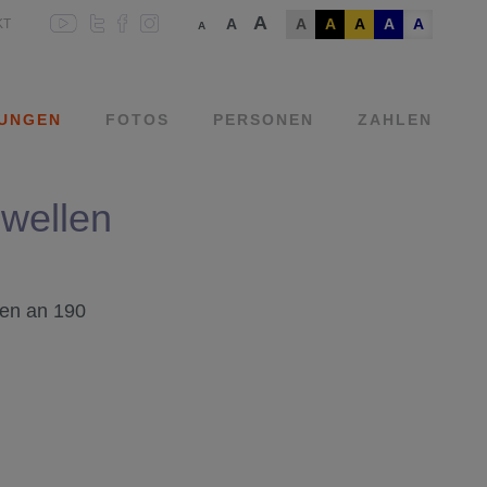
A
A
A
A
A
A
A
KT
A
UNGEN
FOTOS
PERSONEN
ZAHLEN
wellen
gen an 190