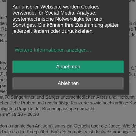
rchen“ gefeiert. Rund 1.000 Programmpunkte an 190 Standorten erwar
Auf unserer Webseite werden Cookies
verwendet für Social Media, Analyse,
tel?
systemtechnische Notwendigkeiten und
rderungen wie Krieg, Armut und Umweltzerstörung. Der 7. Juni ist in d
Sonstiges. Sie können Ihre Zustimmung später
r Rettung und Hoffnung. Das Motto „Am offenen Herzen“ fängt diese
jederzeit ändern oder zurückziehen.
as Programm bietet eine breite Palette an Veranstaltungen zu Fried
Raum für Gebet und Reflexion.
Weitere Informationen anzeigen
...
es nicht zu viel?
19:30 – 21:00
Annehmen
e 1020 Wien diskutieren Experten wie Marcus Wadsak (angefragt, O
), Elisabeth Schindegger (war Hebamme in Angola), Peter Püspök 
me unserer Zeit. Moderation: Anja Appel, KOO/Bischofskonferenz.
Ablehnen
assage – ArtSocialSpace 19:15 – 19:45
Wien
 70 Sängerinnen und Sänger unterschiedlichen Alters und Herkunft, 
hentliche Proben und regelmäßige Konzerte sowie hochkarätige Ko
ltigsten Projekte der Brunnenpassage gemacht.
aine“ 19:30 – 20:30
dorno nannte den Antisemitismus ein Gerücht über die Juden. Wie da
nd wie es den Krieg nährt. Boris Schumatsky ist deutschsprachiger Sch