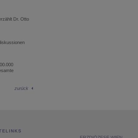
rzählt Dr. Otto
diskussionen
300.000
gesamte
zurück
TELINKS
ERZDIÖZESE WIEN