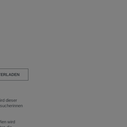
TERLADEN
ird dieser
esucherinnen
ien wird