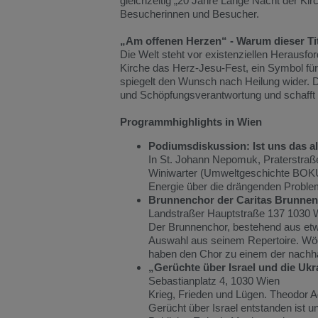
gleichzeitig „20 Jahre Lange Nacht der Ki
Besucherinnen und Besucher.
„Am offenen Herzen“ - Warum dieser Ti
Die Welt steht vor existenziellen Herausfo
Kirche das Herz-Jesu-Fest, ein Symbol fü
spiegelt den Wunsch nach Heilung wider. D
und Schöpfungsverantwortung und schafft 
Programmhighlights in Wien
Podiumsdiskussion: Ist uns das all
In St. Johann Nepomuk, Praterstraß
Winiwarter (Umweltgeschichte BOKU
Energie über die drängenden Proble
Brunnenchor der Caritas Brunnenp
Landstraßer Hauptstraße 137 1030 
Der Brunnenchor, bestehend aus etwa
Auswahl aus seinem Repertoire. Wöc
haben den Chor zu einem der nachha
„Gerüchte über Israel und die Ukr
Sebastianplatz 4, 1030 Wien
Krieg, Frieden und Lügen. Theodor A
Gerücht über Israel entstanden ist u