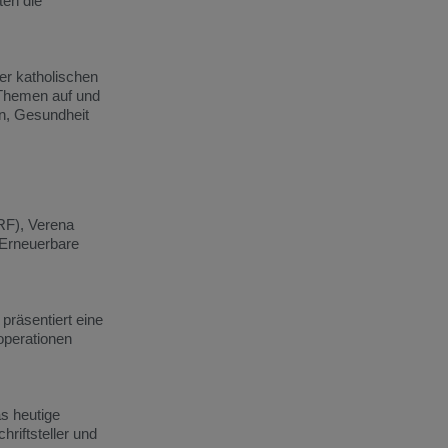
ten die
er katholischen
 Themen auf und
en, Gesundheit
RF), Verena
(Erneuerbare
präsentiert eine
operationen
s heutige
riftsteller und