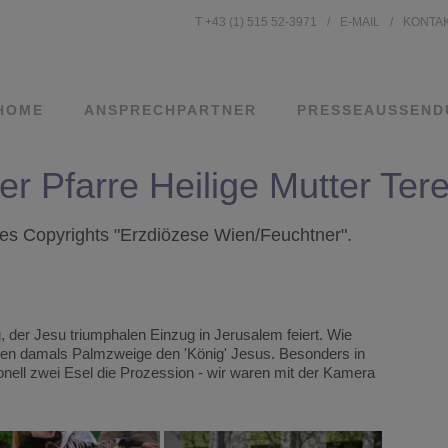
T +43 (1) 515 52-3971
E-MAIL
KONTA
HOME
ANSPRECHPARTNER
PRESSEAUSSEND
r Pfarre Heilige Mutter Ter
des Copyrights "Erzdiözese Wien/Feuchtner".
der Jesu triumphalen Einzug in Jerusalem feiert. Wie
ßten damals Palmzweige den 'König' Jesus. Besonders in
ionell zwei Esel die Prozession - wir waren mit der Kamera