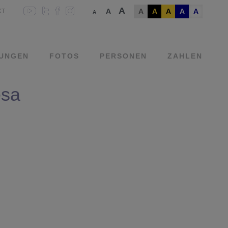
A
A
A
A
A
A
A
KT
A
UNGEN
FOTOS
PERSONEN
ZAHLEN
esa